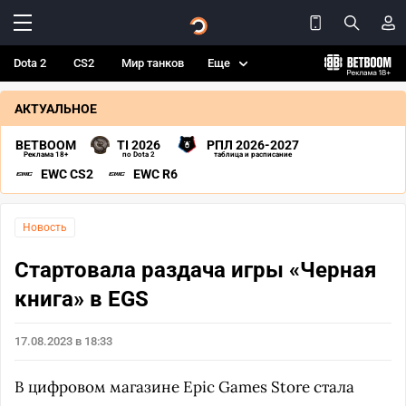
Dota 2
CS2
Мир танков
Еще
АКТУАЛЬНОЕ
BETBOOM
TI 2026
РПЛ 2026-2027
Реклама 18+
по Dota 2
таблица и расписание
EWC CS2
EWC R6
Новость
Стартовала раздача игры «Черная
книга» в EGS
17.08.2023 в 18:33
В цифровом магазине Epic Games Store стала