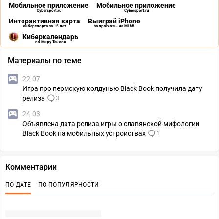
Мобильное приложение
Мобильное приложение
Cybersport.ru
Cybersport.ru
Интерактивная карта
Выиграй iPhone
киберспорта за 15 лет
за прогнозы на MLBB
Киберкалендарь
по Миру Танков
Материалы по теме
22.07
Игра про пермскую колдунью Black Book получила дату
релиза
3
24.03
Объявлена дата релиза игры о славянской мифологии
Black Book на мобильных устройствах
1
Комментарии
ПО ДАТЕ
ПО ПОПУЛЯРНОСТИ