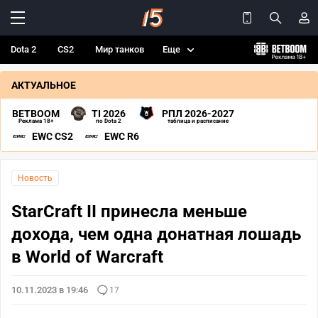
Dota 2
CS2
Мир танков
Еще
АКТУАЛЬНОЕ
BETBOOM
TI 2026
РПЛ 2026-2027
Реклама 18+
по Dota 2
таблица и расписание
EWC CS2
EWC R6
Новость
StarCraft II принесла меньше
дохода, чем одна донатная лошадь
в World of Warcraft
10.11.2023 в 19:46
17