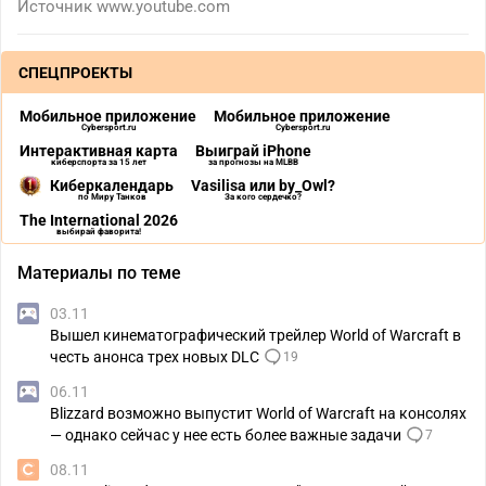
Источник
www.youtube.com
СПЕЦПРОЕКТЫ
Мобильное приложение
Мобильное приложение
Cybersport.ru
Cybersport.ru
Интерактивная карта
Выиграй iPhone
киберспорта за 15 лет
за прогнозы на MLBB
Киберкалендарь
Vasilisa или by_Owl?
по Миру Танков
За кого сердечко?
The International 2026
выбирай фаворита!
Материалы по теме
03.11
Вышел кинематографический трейлер World of Warcraft в
честь анонса трех новых DLC
19
06.11
Blizzard возможно выпустит World of Warcraft на консолях
— однако сейчас у нее есть более важные задачи
7
08.11