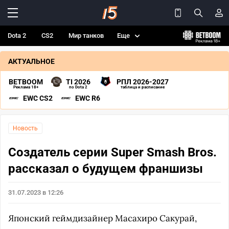
Dota 2
CS2
Мир танков
Еще
АКТУАЛЬНОЕ
BETBOOM
TI 2026
РПЛ 2026-2027
Реклама 18+
по Dota 2
таблица и расписание
EWC CS2
EWC R6
Новость
Создатель серии Super Smash Bros.
рассказал о будущем франшизы
31.07.2023 в 12:26
Японский геймдизайнер Масахиро Сакурай,