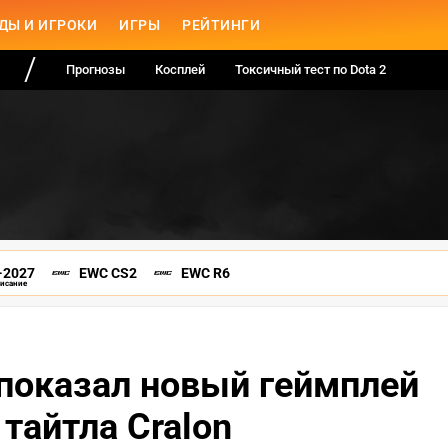
ДЫ И ИГРОКИ
ИГРЫ
РЕЙТИНГИ
Прогнозы
Косплей
Токсичный тест по Dota 2
-2027
EWC CS2
EWC R6
писание
 показал новый геймплей
тайтла Cralon