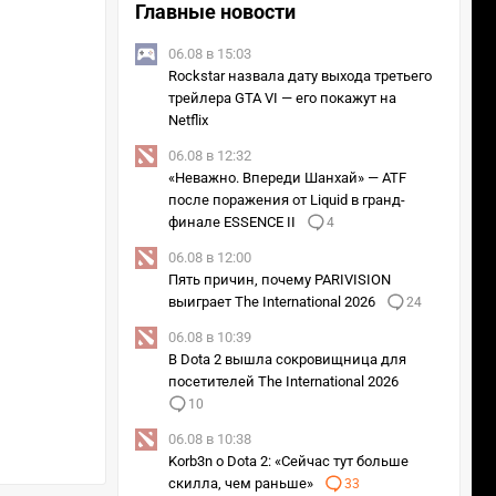
Главные новости
06.08 в 15:03
Rockstar назвала дату выхода третьего
трейлера GTA VI — его покажут на
Netflix
06.08 в 12:32
«Неважно. Впереди Шанхай» — ATF
после поражения от Liquid в гранд-
финале ESSENCE II
4
06.08 в 12:00
Пять причин, почему PARIVISION
выиграет The International 2026
24
06.08 в 10:39
В Dota 2 вышла сокровищница для
посетителей The International 2026
10
06.08 в 10:38
Korb3n о Dota 2: «Сейчас тут больше
скилла, чем раньше»
33