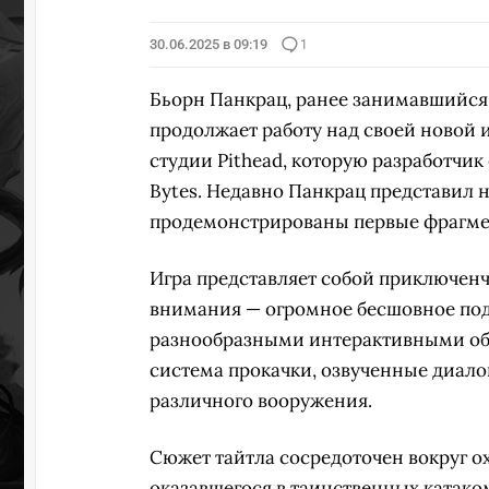
30.06.2025 в 09:19
1
Бьорн Панкрац, ранее занимавшийся с
продолжает работу над своей новой 
студии Pithead, которую разработчик
Bytes. Недавно Панкрац представил н
продемонстрированы первые фрагмен
Игра представляет собой приключенче
внимания — огромное бесшовное под
разнообразными интерактивными объ
система прокачки, озвученные диало
различного вооружения.
Сюжет тайтла сосредоточен вокруг о
оказавшегося в таинственных катаком