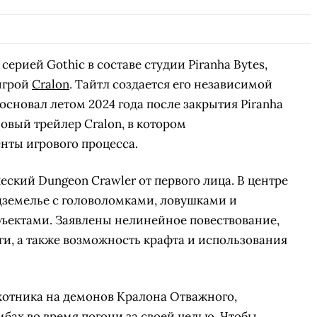
ерией Gothic в составе студии Piranha Bytes,
игрой
Cralon
. Тайтл создается его независимой
 основал летом 2024 года после закрытия Piranha
овый трейлер Cralon, в котором
ты игрового процесса.
ский Dungeon Crawler от первого лица. В центре
земелье с головоломками, ловушками и
ектами. Заявлены нелинейное повествование,
ги, а также возможность крафта и использования
хотника на демонов Кралона Отважного,
бах во время погони за своей целью. Чтобы