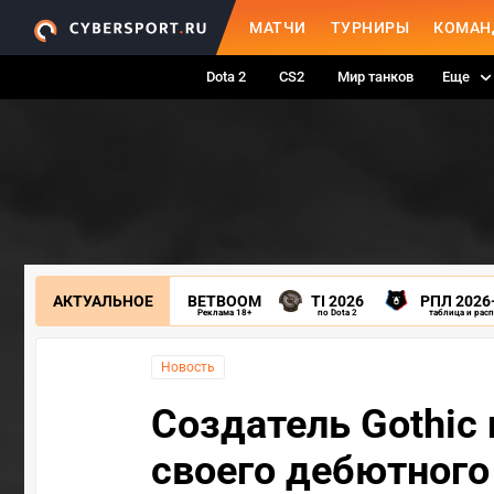
МАТЧИ
ТУРНИРЫ
КОМАН
Dota 2
CS2
Мир танков
Еще
АКТУАЛЬНОЕ
BETBOOM
TI 2026
РПЛ 2026
Реклама 18+
по Dota 2
таблица и рас
Новость
Создатель Gothic
своего дебютного 