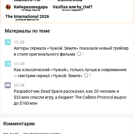
киберспорта за 15 лет
за прогнозы на MLBB
Киберкалендарь
Vasilisa или by_Owl?
по Миру Танков
За кого сердечко?
The International 2026
выбирай фаворита!
Материалы по теме
13.08
Авторы сериала «Чужой: Земля» показали новый трейлер
в стиле оригинального фильма
1
15.08
Как классический «Чужой», только лучше и современнее
— смотрим сериал «Чужой: Земля»
7
20.08
Разработчик Dead Space рассказал, как 20 человек и
$32 млн спасли игру, а бюджет The Callisto Protocol вырос
до $160 млн
Комментарии