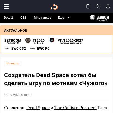
Dota 2
CS2
Мир танков
Еще
АКТУАЛЬНОЕ
BETBOOM
TI 2026
РПЛ 2026-2027
Реклама 18+
по Dota 2
таблица и расписание
EWC CS2
EWC R6
Новость
Создатель Dead Space хотел бы
сделать игру по мотивам «Чужого»
11.09.2025 в 13:18
Создатель
Dead Space
и
The Callisto Protocol
Глен