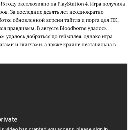
5 году эксклюзивно на PlayStation 4. Игра получила
ров. За последние девять лет неоднократно
ботке обновленной версии тайтла и порта для ПК,
лся правдивым. В августе Bloodborne удалось
ам удалось добраться до геймплея, однако игра
ами и глитчами, а также крайне нестабильна в
СКАЧАТЬ НА
СК
ОВАТЬ
ЗАБРАТЬ
ANDROID