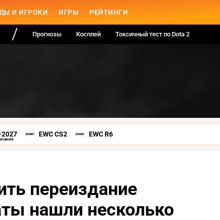
ДЫ И ИГРОКИ
ИГРЫ
РЕЙТИНГИ
Прогнозы
Косплей
Токсичный тест по Dota 2
-2027
EWC CS2
EWC R6
писание
ить переиздание
аты нашли несколько