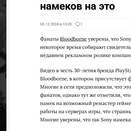
намеков на это
03.12.2024 в 15:29
2
Фанаты
Bloodborne
уверены, что Son
некоторое время собирают свидетель
недавнем рекламном ролике компан
Видео в честь 30-летия бренда PlayS
Bloodborne, в котором присутствует фр
Многие в сети предположили, что эт
фанатов, однако тут же отметили, чт
намек на возможный ремастер геймер
работы на серверах игры, что странн
Многие уверены, что так Sony намекае