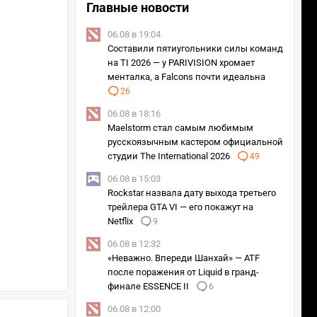
Главные новости
06.08 в 19:04
Составили пятиугольники силы команд
на TI 2026 — у PARIVISION хромает
менталка, а Falcons почти идеальна
26
06.08 в 18:16
Maelstorm стал самым любимым
русскоязычным кастером официальной
студии The International 2026
49
06.08 в 15:03
Rockstar назвала дату выхода третьего
трейлера GTA VI — его покажут на
Netflix
9
06.08 в 12:32
«Неважно. Впереди Шанхай» — ATF
после поражения от Liquid в гранд-
финале ESSENCE II
6
06.08 в 12:00