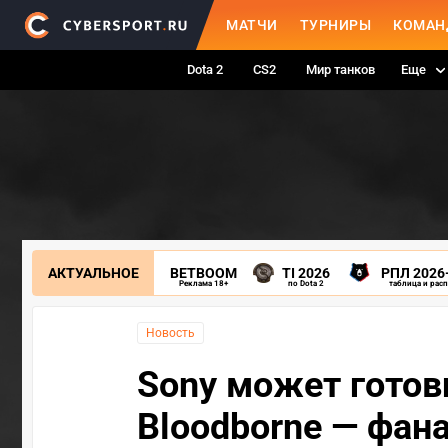
МАТЧИ
ТУРНИРЫ
КОМАН
Dota 2
CS2
Мир танков
Еще
АКТУАЛЬНОЕ
BETBOOM
TI 2026
РПЛ 2026
Реклама 18+
по Dota 2
таблица и рас
Новость
Sony может готов
Bloodborne — фан