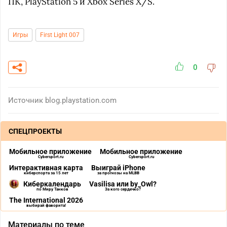
ПК, PlayStation 5 и Xbox Series X/S.
Игры
First Light 007
0
Источник
blog.playstation.com
СПЕЦПРОЕКТЫ
Мобильное приложение
Мобильное приложение
Cybersport.ru
Cybersport.ru
Интерактивная карта
Выиграй iPhone
киберспорта за 15 лет
за прогнозы на MLBB
Киберкалендарь
Vasilisa или by_Owl?
по Миру Танков
За кого сердечко?
The International 2026
выбирай фаворита!
Материалы по теме