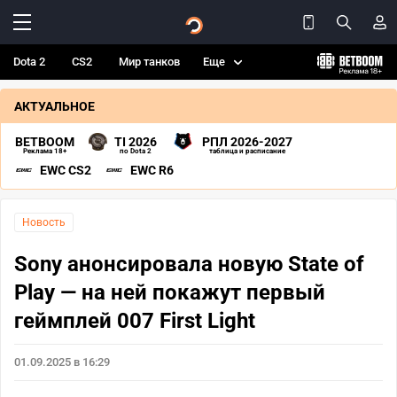
Dota 2
CS2
Мир танков
Еще
АКТУАЛЬНОЕ
BETBOOM
TI 2026
РПЛ 2026-2027
Реклама 18+
по Dota 2
таблица и расписание
EWC CS2
EWC R6
Новость
Sony анонсировала новую State of
Play — на ней покажут первый
геймплей 007 First Light
01.09.2025 в 16:29