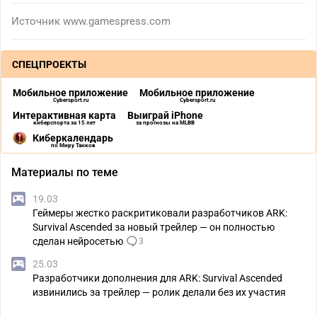
Источник
www.gamespress.com
СПЕЦПРОЕКТЫ
Мобильное приложение
Мобильное приложение
Cybersport.ru
Cybersport.ru
Интерактивная карта
Выиграй iPhone
киберспорта за 15 лет
за прогнозы на MLBB
Киберкалендарь
по Миру Танков
Материалы по теме
19.03
Геймеры жестко раскритиковали разработчиков ARK:
Survival Ascended за новый трейлер — он полностью
сделан нейросетью
3
25.03
Разработчики дополнения для ARK: Survival Ascended
извинились за трейлер — ролик делали без их участия