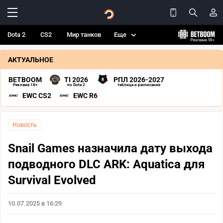
Dota 2
CS2
Мир танков
Еще
АКТУАЛЬНОЕ
BETBOOM
TI 2026
РПЛ 2026-2027
Реклама 18+
по Dota 2
таблица и расписание
EWC CS2
EWC R6
Новость
Snail Games назначила дату выхода
подводного DLC ARK: Aquatica для
Survival Evolved
10.07.2025 в 16:29