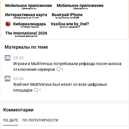
Мобильное приложение
Мобильное приложение
Cybersport.ru
Cybersport.ru
Интерактивная карта
Выиграй iPhone
киберспорта за 15 лет
за прогнозы на MLBB
Киберкалендарь
Vasilisa или by_Owl?
по Миру Танков
За кого сердечко?
The International 2026
выбирай фаворита!
Материалы по теме
28.03
Игроки в MultiVersus потребовали рефанда после анонса
отключения серверов
3
05.04
Файтинг MultiVersus был изъят со всех цифровых
площадок
1
Комментарии
ПО ДАТЕ
ПО ПОПУЛЯРНОСТИ