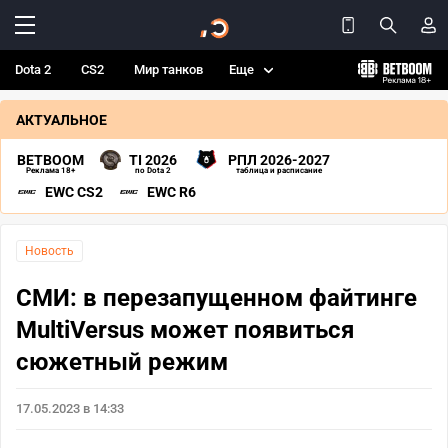
Dota 2
CS2
Мир танков
Еще
АКТУАЛЬНОЕ
BETBOOM
TI 2026
РПЛ 2026-2027
Реклама 18+
по Dota 2
таблица и расписание
EWC CS2
EWC R6
Новость
СМИ: в перезапущенном файтинге
MultiVersus может появиться
сюжетный режим
17.05.2023 в 14:33