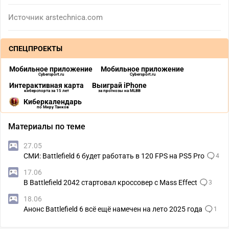
Источник
arstechnica.com
СПЕЦПРОЕКТЫ
Мобильное приложение
Мобильное приложение
Cybersport.ru
Cybersport.ru
Интерактивная карта
Выиграй iPhone
киберспорта за 15 лет
за прогнозы на MLBB
Киберкалендарь
по Миру Танков
Материалы по теме
27.05
СМИ: Battlefield 6 будет работать в 120 FPS на PS5 Pro
4
17.06
В Battlefield 2042 стартовал кроссовер с Mass Effect
3
18.06
Анонс Battlefield 6 всё ещё намечен на лето 2025 года
1