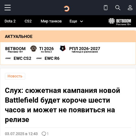
Dota 2
CS2
Мир танков
Еще
АКТУАЛЬНОЕ
BETBOOM
TI 2026
РПЛ 2026-2027
Реклама 18+
по Dota 2
таблица и расписание
EWC CS2
EWC R6
Новость
Слух: сюжетная кампания новой
Battlefield будет короче шести
часов и может не появиться на
релизе
03.07.2025 в 12:43
1