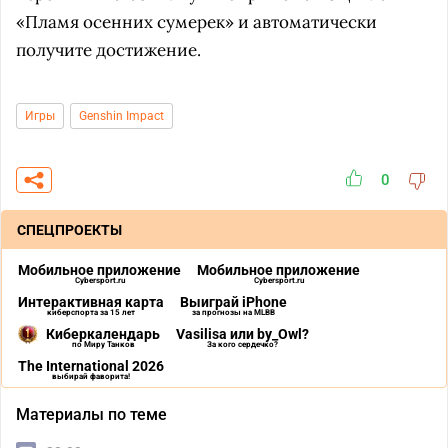
«Пламя осенних сумерек» и автоматически
получите достижение.
Игры
Genshin Impact
0
СПЕЦПРОЕКТЫ
Мобильное приложение
Мобильное приложение
Cybersport.ru
Cybersport.ru
Интерактивная карта
Выиграй iPhone
киберспорта за 15 лет
за прогнозы на MLBB
Киберкалендарь
Vasilisa или by_Owl?
по Миру Танков
За кого сердечко?
The International 2026
выбирай фаворита!
Материалы по теме