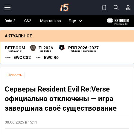
Dota 2
CS2
Мир танков
Еще
АКТУАЛЬНОЕ
BETBOOM
TI 2026
РПЛ 2026-2027
Реклама 18+
по Dota 2
таблица и расписание
EWC CS2
EWC R6
Новость
Серверы Resident Evil Re:Verse
официально отключены — игра
завершила своё существование
30.06.2025 в 15:11