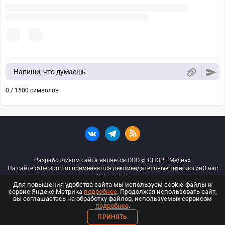
Напиши, что думаешь
0 / 1500 символов
Разработчиком сайта является ООО «ЕСПОРТ Медиа»
На сайте cybersport.ru применяются рекомендательные технологии
О нас
Документы
Для повышения удобства сайта мы используем cookie-файлы и
сервис Яндекс.Метрика
подробнее
. Продолжая использовать сайт,
© ООО «Киберспорт.ру» — Все права защищены
вы соглашаетесь на обработку файлов, используемых сервисом
подробнее
.
18+
ПРИНЯТЬ