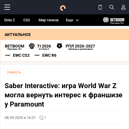
Dota 2
CS2
Мир танков
Еще
АКТУАЛЬНОЕ
BETBOOM
TI 2026
РПЛ 2026-2027
Реклама 18+
по Dota 2
таблица и расписание
EWC CS2
EWC R6
Новость
Saber Interactive: игра World War Z
могла вернуть интерес к франшизе
у Paramount
08.09.2025 в 16:21
1