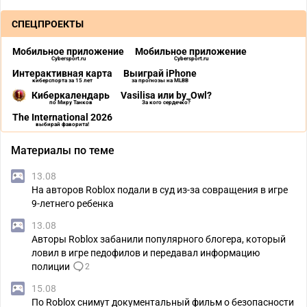
СПЕЦПРОЕКТЫ
Мобильное приложение
Мобильное приложение
Cybersport.ru
Cybersport.ru
Интерактивная карта
Выиграй iPhone
киберспорта за 15 лет
за прогнозы на MLBB
Киберкалендарь
Vasilisa или by_Owl?
по Миру Танков
За кого сердечко?
The International 2026
выбирай фаворита!
Материалы по теме
13.08
На авторов Roblox подали в суд из-за совращения в игре
9-летнего ребенка
13.08
Авторы Roblox забанили популярного блогера, который
ловил в игре педофилов и передавал информацию
полиции
2
15.08
По Roblox снимут документальный фильм о безопасности