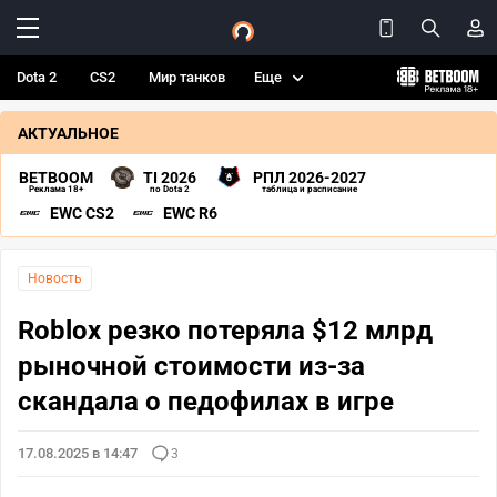
Dota 2
CS2
Мир танков
Еще
АКТУАЛЬНОЕ
BETBOOM
TI 2026
РПЛ 2026-2027
Реклама 18+
по Dota 2
таблица и расписание
EWC CS2
EWC R6
Новость
Roblox резко потеряла $12 млрд
рыночной стоимости из-за
скандала о педофилах в игре
17.08.2025 в 14:47
3