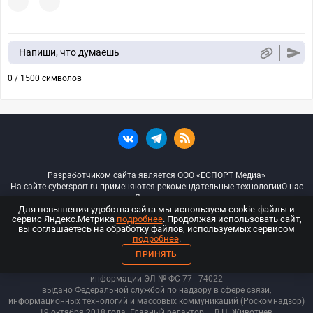
Напиши, что думаешь
0 / 1500 символов
Разработчиком сайта является ООО «ЕСПОРТ Медиа»
На сайте cybersport.ru применяются рекомендательные технологии
О нас
Документы
Для повышения удобства сайта мы используем cookie-файлы и
сервис Яндекс.Метрика
подробнее
. Продолжая использовать сайт,
© ООО «Киберспорт.ру» — Все права защищены
вы соглашаетесь на обработку файлов, используемых сервисом
подробнее
.
18+
ПРИНЯТЬ
ООО «Киберспорт.ру». Свидетельство о регистрации средств массовой
информации ЭЛ № ФС 77 - 74
022
выдано Федеральной службой по надзору в сфере связи,
информационных технологий и массовых коммуникаций (Роскомнадзор)
19 октября 2018 года. Главный редактор — В.Н. Животнев.