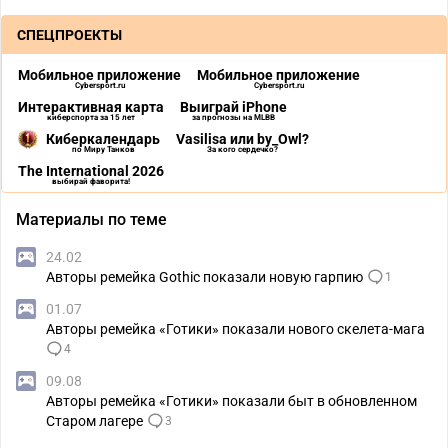
СПЕЦПРОЕКТЫ
Мобильное приложение
Мобильное приложение
Cybersport.ru
Cybersport.ru
Интерактивная карта
Выиграй iPhone
киберспорта за 15 лет
за прогнозы на MLBB
Киберкалендарь
Vasilisa или by_Owl?
по Миру Танков
За кого сердечко?
The International 2026
выбирай фаворита!
Материалы по теме
24.02
Авторы ремейка Gothic показали новую гарпию
1
01.07
Авторы ремейка «Готики» показали нового скелета-мага
4
09.08
Авторы ремейка «Готики» показали быт в обновленном
Старом лагере
3