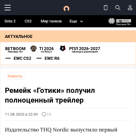
Dota 2
CS2
Мир танков
Еще
АКТУАЛЬНОЕ
BETBOOM
TI 2026
РПЛ 2026-2027
Реклама 18+
по Dota 2
таблица и расписание
EWC CS2
EWC R6
Новость
Ремейк «Готики» получил
полноценный трейлер
11.08.2023 в 22:39
13
Издательство THQ Nordic выпустило первый