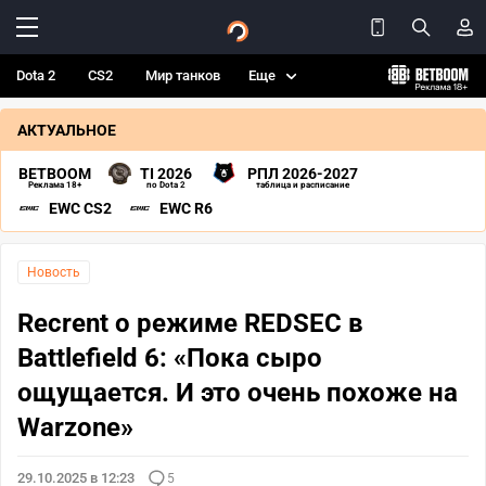
Dota 2
CS2
Мир танков
Еще
АКТУАЛЬНОЕ
BETBOOM
TI 2026
РПЛ 2026-2027
Реклама 18+
по Dota 2
таблица и расписание
EWC CS2
EWC R6
Новость
Recrent о режиме REDSEC в
Battlefield 6: «Пока сыро
ощущается. И это очень похоже на
Warzone»
29.10.2025 в 12:23
5