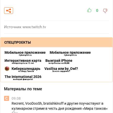
0
Источник
www.twitch.tv
СПЕЦПРОЕКТЫ
Мобильное приложение
Мобильное приложение
Cybersport.ru
Cybersport.ru
Интерактивная карта
Выиграй iPhone
киберспорта за 15 лет
за прогнозы на MLBB
Киберкалендарь
Vasilisa или by_Owl?
по Миру Танков
За кого сердечко?
The International 2026
выбирай фаворита!
Материалы по теме
09.08
Recrent, VooDooSh, bratishkinoff и другие поучаствуют в
кулинарном стриме в честь дня рождения «Мира танков»