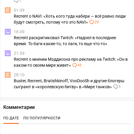
1
01.09
Recrent о NAVI: «Хоть кого туда набери — всё равно люди
будут смотреть, потому что это NAVI»
29
18.09
Recrent раскритиковал Twitch: «Надоел в последнее
время. То баги какие-то, то лаги, то еще что-то»
21.09
Recrent о мнении Мэддисона про рекламу на Twitch: «Он в
каком-то своем мире живет»
45
28.10
Buster, Recrent, Bratishkinoff, VooDooSh и другие блогеры
сыграют в «королевскую битву» в «Мире танков»
5
Комментарии
ПО ДАТЕ
ПО ПОПУЛЯРНОСТИ