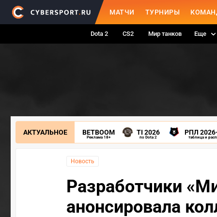
МАТЧИ
ТУРНИРЫ
КОМАН
Dota 2
CS2
Мир танков
Еще
АКТУАЛЬНОЕ
BETBOOM
TI 2026
РПЛ 2026
Реклама 18+
по Dota 2
таблица и рас
Новость
Разработчики «Ми
анонсировала кол