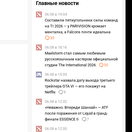
Главные новости
06.08 в 19:04
Составили пятиугольники силы команд
на TI 2026 — у PARIVISION хромает
менталка, а Falcons почти идеальна
30
06.08 в 18:16
Maelstorm стал самым любимым
русскоязычным кастером официальной
студии The International 2026
50
06.08 в 15:03
Rockstar назвала дату выхода третьего
трейлера GTA VI — его покажут на
Netflix
9
06.08 в 12:32
«Неважно. Впереди Шанхай» — ATF
после поражения от Liquid в гранд-
финале ESSENCE II
7
06.08 в 12:00