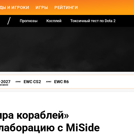
ДЫ И ИГРОКИ
ИГРЫ
РЕЙТИНГИ
Прогнозы
Косплей
Токсичный тест по Dota 2
-2027
EWC CS2
EWC R6
писание
ра кораблей»
лаборацию с MiSide