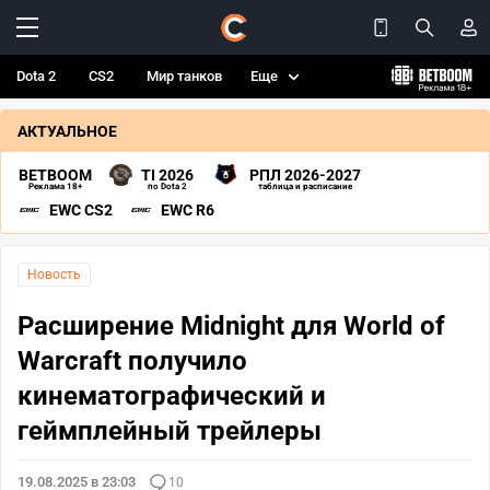
Dota 2
CS2
Мир танков
Еще
АКТУАЛЬНОЕ
BETBOOM
TI 2026
РПЛ 2026-2027
Реклама 18+
по Dota 2
таблица и расписание
EWC CS2
EWC R6
Новость
Расширение Midnight для World of
Warcraft получило
кинематографический и
геймплейный трейлеры
19.08.2025 в 23:03
10