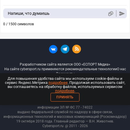
Напиши, что думаешь
0 / 1500 символов
Разработчиком сайта является ООО «ЕСПОРТ Медиа»
На сайте cybersport.ru применяются рекомендательные технологии
О нас
Документы
Для повышения удобства сайта мы используем cookie-файлы и
сервис Яндекс.Метрика
подробнее
. Продолжая использовать сайт,
© ООО «Киберспорт.ру» — Все права защищены
вы соглашаетесь на обработку файлов, используемых сервисом
подробнее
.
18+
ПРИНЯТЬ
ООО «Киберспорт.ру». Свидетельство о регистрации средств массовой
информации ЭЛ № ФС 77 - 74
022
выдано Федеральной службой по надзору в сфере связи,
информационных технологий и массовых коммуникаций (Роскомнадзор)
19 октября 2018 года. Главный редактор — В.Н. Животнев.
Cybersport.ru
@ 2011 - 2026