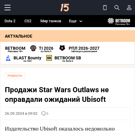
Dota 2
CS2
Мир танков
Еще
АКТУАЛЬНОЕ
BETBOOM
TI 2026
РПЛ 2026-2027
Реклама 18+
по Dota 2
таблица и расписание
BLAST Bounty
BETBOOM SB
по CS2
по Dota 2
Новость
Продажи Star Wars Outlaws не
оправдали ожиданий Ubisoft
26.09.2024 в 09:02
6
Издательство Ubisoft оказалось недовольно