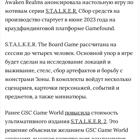
Awaken Realms анонсировала настольную игру по
мотивам серии
S.T.A.L.K.E.R.
Сбор средств на
производство стартует в июне 2023 года на
краудфандинговой платформе Gamefound.
S.T.A.L.K.E.R. The Board Game рассчитана на
сессии до четырех человек. Основной упор в игре
будет сделан на исследование локаций и
выживание, стелс, сбор артефактов и борьбу с
монстрами Зоны. В комплекты войдут несколько
сценариев, карточки персонажей, событий и
предметов, а также миниатюры.
Ранее GSC Game World
повысила
стоимость
ультимативного издания
S.T.A.L.K.E.R. 2
. Это
решение объяснили желанием GSC Game World
сохранить высокое качество всех компонентов