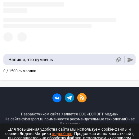
Напиши, что думаешь
0 / 1500 символов
Разработчиком сайта является ООО «ЕСПОРТ Медиа»
На сайте cybersport.ru применяются рекомендательные технологии
О нас
Документы
Для повышения удобства сайта мы используем cookie-файлы и
сервис Яндекс.Метрика
подробнее
. Продолжая использовать сайт,
© ООО «Киберспорт.ру» — Все права защищены
вы соглашаетесь на обработку файлов, используемых сервисом