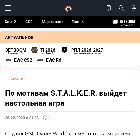
Dota 2
CS2
Мир танков
Еще
АКТУАЛЬНОЕ
BETBOOM
TI 2026
РПЛ 2026-2027
Реклама 18+
по Dota 2
таблица и расписание
EWC CS2
EWC R6
Новость
По мотивам S.T.A.L.K.E.R. выйдет
настольная игра
28.02.2023 в 21:33
1
Студия GSC Game World совместно с компанией