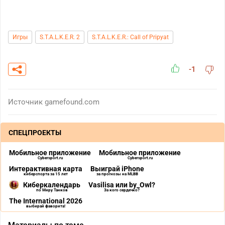
Игры
S.T.A.L.K.E.R. 2
S.T.A.L.K.E.R.: Call of Pripyat
-1
Источник
gamefound.com
СПЕЦПРОЕКТЫ
Мобильное приложение
Мобильное приложение
Cybersport.ru
Cybersport.ru
Интерактивная карта
Выиграй iPhone
киберспорта за 15 лет
за прогнозы на MLBB
Киберкалендарь
Vasilisa или by_Owl?
по Миру Танков
За кого сердечко?
The International 2026
выбирай фаворита!