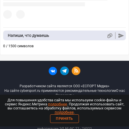
Напиши, что думаешь
0 / 1500 символов
Разработчиком сайта является ООО «ЕСПОРТ Медиа»
На сайте cybersport.ru применяются рекомендательные технологии
О нас
Документы
Для повышения удобства сайта мы используем cookie-файлы и
сервис Яндекс.Метрика
подробнее
. Продолжая использовать сайт,
© ООО «Киберспорт.ру» — Все права защищены
вы соглашаетесь на обработку файлов, используемых сервисом
подробнее
.
18+
ПРИНЯТЬ
ООО «Киберспорт.ру». Свидетельство о регистрации средств массовой
информации ЭЛ № ФС 77 - 74
022