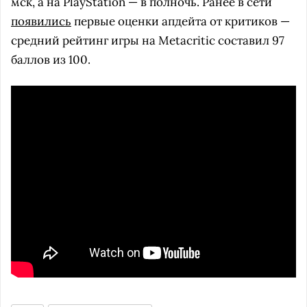
мск, а на PlayStation — в полночь. Ранее в сети
появились
первые оценки апдейта от критиков —
средний рейтинг игры на Metacritic составил 97
баллов из 100.