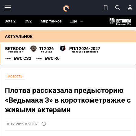
Dota 2
CS2
Мир танков
Еще
АКТУАЛЬНОЕ
BETBOOM
TI 2026
РПЛ 2026-2027
Реклама 18+
по Dota 2
таблица и расписание
EWC CS2
EWC R6
Новость
Плотва рассказала предысторию
«Ведьмака 3» в короткометражке с
живыми актерами
13.12.2022 в 20:07
1