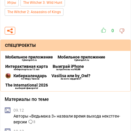
Игры
The Witcher 3: Wild Hunt
The Witcher 2: Assassins of Kings
0
СПЕЦПРОЕКТЫ
Мобильное приложение
Мобильное приложение
Cybersport.ru
Cybersport.ru
Интерактивная карта
Выиграй iPhone
киберспорта за 15 лет
за прогнозы на MLBB
Киберкалендарь
Vasilisa или by_Owl?
по Миру Танков
За кого сердечко?
The International 2026
выбирай фаворита!
Материалы по теме
09.12
Авторы «Ведьмака 3» назвали время выхода некстген-
версии
8