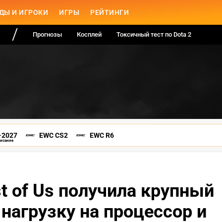
ДЫ И ИГРОКИ
ИГРЫ
РЕЙТИНГИ
Прогнозы
Косплей
Токсичный тест по Dota 2
-2027
EWC CS2
EWC R6
писание
t of Us получила крупный
нагрузку на процессор и