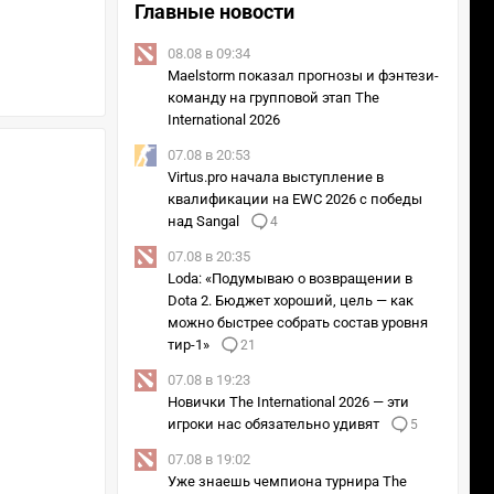
Главные новости
08.08 в 09:34
Maelstorm показал прогнозы и фэнтези-
команду на групповой этап The
International 2026
07.08 в 20:53
Virtus.pro начала выступление в
квалификации на EWC 2026 с победы
над Sangal
4
07.08 в 20:35
Loda: «Подумываю о возвращении в
Dota 2. Бюджет хороший, цель — как
можно быстрее собрать состав уровня
тир-1»
21
07.08 в 19:23
Новички The International 2026 — эти
игроки нас обязательно удивят
5
07.08 в 19:02
Уже знаешь чемпиона турнира The