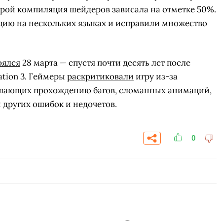
оторой компиляция шейдеров зависала на отметке 50%.
цию на нескольких языках и исправили множество
оялся
28 марта — спустя почти десять лет после
ation 3. Геймеры
раскритиковали
игру из-за
ешающих прохождению багов, сломанных анимаций,
 других ошибок и недочетов.
0
СКАЧАТЬ НА
СК
ЙТИ
ВЫБРАТЬ
ANDROID