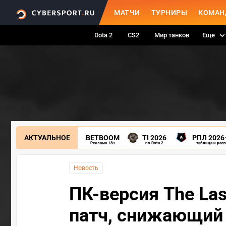
МАТЧИ
ТУРНИРЫ
КОМАН
Dota 2
CS2
Мир танков
Еще
АКТУАЛЬНОЕ
BETBOOM
TI 2026
РПЛ 2026
Реклама 18+
по Dota 2
таблица и рас
Новость
ПК-версия The Las
патч, снижающий 