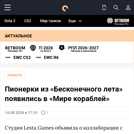
Dota 2
CS2
Мир танков
Еще
АКТУАЛЬНОЕ
BETBOOM
TI 2026
РПЛ 2026-2027
Реклама 18+
по Dota 2
таблица и расписание
EWC CS2
EWC R6
Новость
Пионерки из «Бесконечного лета»
появились в «Мире кораблей»
14.08.2024 в 17:10
1
Студия Lesta Games объявила о коллаборации с