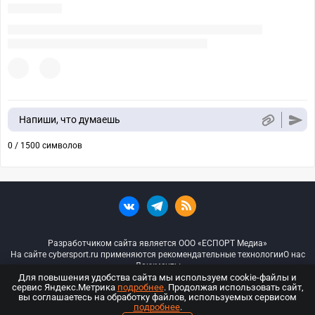
Напиши, что думаешь
0 / 1500 символов
Разработчиком сайта является ООО «ЕСПОРТ Медиа»
На сайте cybersport.ru применяются рекомендательные технологии
О нас
Документы
Для повышения удобства сайта мы используем cookie-файлы и
сервис Яндекс.Метрика
подробнее
. Продолжая использовать сайт,
© ООО «Киберспорт.ру» — Все права защищены
вы соглашаетесь на обработку файлов, используемых сервисом
подробнее
.
18+