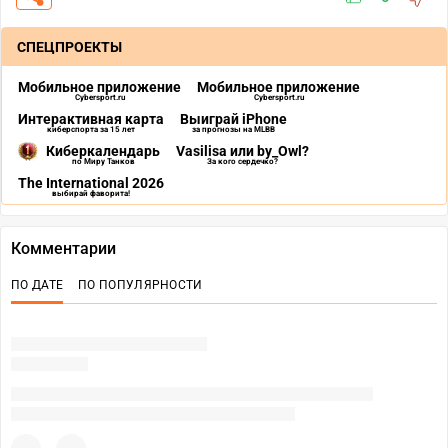
СПЕЦПРОЕКТЫ
Мобильное приложение
Мобильное приложение
Cybersport.ru
Cybersport.ru
Интерактивная карта
Выиграй iPhone
киберспорта за 15 лет
за прогнозы на MLBB
Киберкалендарь
Vasilisa или by_Owl?
по Миру Танков
За кого сердечко?
The International 2026
выбирай фаворита!
Комментарии
ПО ДАТЕ
ПО ПОПУЛЯРНОСТИ