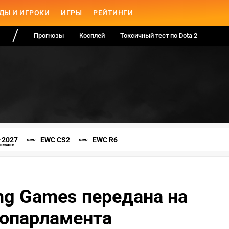
ДЫ И ИГРОКИ
ИГРЫ
РЕЙТИНГИ
Прогнозы
Косплей
Токсичный тест по Dota 2
-2027
EWC CS2
EWC R6
писание
ing Games передана на
ропарламента