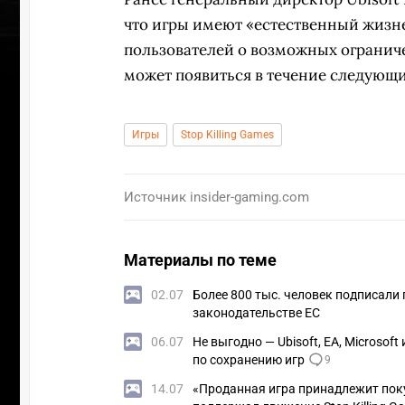
что игры имеют «естественный жизн
пользователей о возможных огранич
может появиться в течение следующи
Игры
Stop Killing Games
Источник
insider-gaming.com
Материалы по теме
02.07
Более 800 тыс. человек подписали 
законодательстве ЕС
06.07
Не выгодно — Ubisoft, EA, Microsof
по сохранению игр
9
14.07
«Проданная игра принадлежит поку