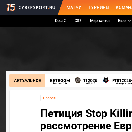
МАТЧИ
ТУРНИРЫ
КОМАН
Dota 2
CS2
Мир танков
Еще
АКТУАЛЬНОЕ
BETBOOM
TI 2026
РПЛ 2026
Реклама 18+
по Dota 2
таблица и рас
Новость
Петиция Stop Kill
рассмотрение Ев