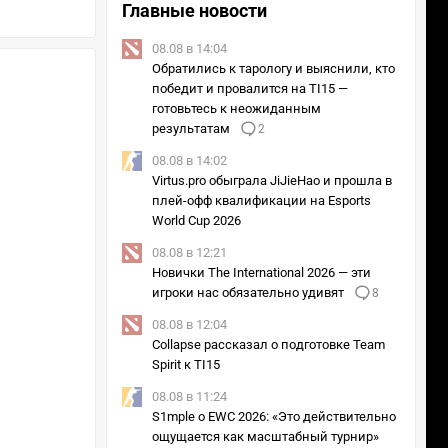
Главные новости
08.08 в 14:04
Обратились к тарологу и выяснили, кто
победит и провалится на TI15 —
готовьтесь к неожиданным
результатам
2
08.08 в 14:02
Virtus.pro обыграла JiJieHao и прошла в
плей-офф квалификации на Esports
World Cup 2026
08.08 в 12:21
Новички The International 2026 — эти
игроки нас обязательно удивят
8
08.08 в 12:04
Collapse рассказал о подготовке Team
Spirit к TI15
08.08 в 11:24
S1mple о EWC 2026: «Это действительно
ощущается как масштабный турнир»