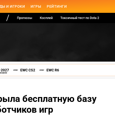
ДЫ И ИГРОКИ
ИГРЫ
РЕЙТИНГИ
Прогнозы
Косплей
Токсичный тест по Dota 2
-2027
EWC CS2
EWC R6
писание
рыла бесплатную базу
ботчиков игр