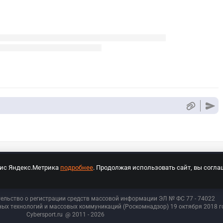
вис Яндекс.Метрика
подробнее
. Продолжая использовать сайт, вы согла
СПОРТ Медиа»
На сайте cybersport.ru применяются рекомендательные техноло
тельство о регистрации средств массовой информации ЭЛ № ФС 77 - 74
022
ых технологий и массовых коммуникаций (Роскомнадзор) 19 октября 2018 го
Cybersport.ru
@ 2011 - 2026