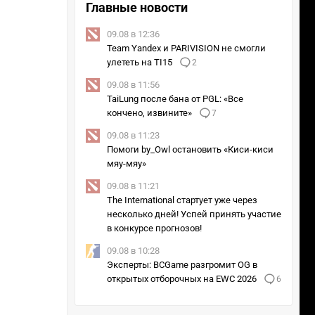
Главные новости
09.08 в 12:36
Team Yandex и PARIVISION не смогли
улететь на TI15
2
09.08 в 11:56
TaiLung после бана от PGL: «Все
кончено, извините»
7
09.08 в 11:23
Помоги by_Owl остановить «Киси-киси
мяу-мяу»
09.08 в 11:21
The International стартует уже через
несколько дней! Успей принять участие
в конкурсе прогнозов!
09.08 в 10:28
Эксперты: BCGame разгромит OG в
открытых отборочных на EWC 2026
6