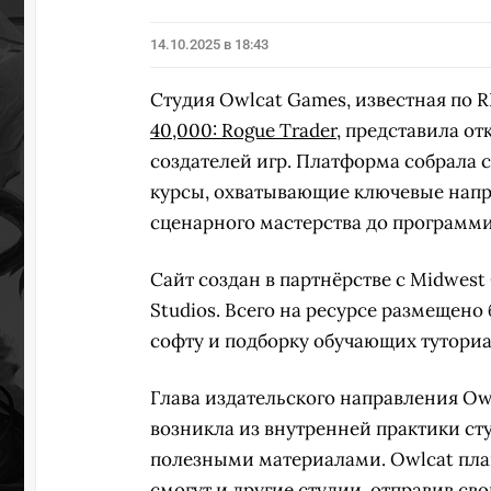
14.10.2025 в 18:43
Студия Owlcat Games, известная по
40,000: Rogue Trader
, представила о
создателей игр. Платформа собрала с
курсы, охватывающие ключевые напр
сценарного мастерства до программ
Сайт создан в партнёрстве с Midwest G
Studios. Всего на ресурсе размещено
софту и подборку обучающих туториа
Глава издательского направления Ow
возникла из внутренней практики ст
полезными материалами. Owlcat план
смогут и другие студии, отправив св