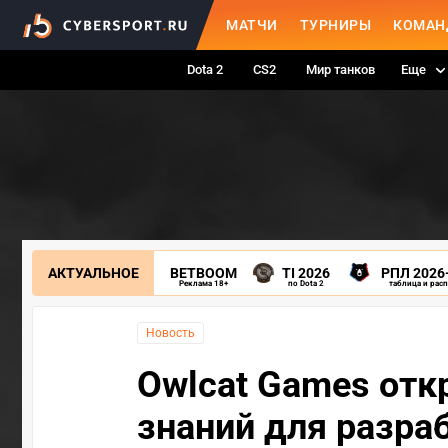
МАТЧИ
ТУРНИРЫ
КОМАН
Dota 2
CS2
Мир танков
Еще
АКТУАЛЬНОЕ
BETBOOM
TI 2026
РПЛ 2026
Реклама 18+
по Dota 2
таблица и рас
Новость
Owlcat Games отк
знаний для разра