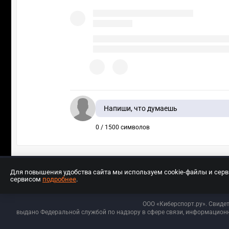
Напиши, что думаешь
0 / 1500 символов
Для повышения удобства сайта мы используем cookie-файлы и сер
сервисом
подробнее
.
Разработчиком сайта является ООО «Е
ООО «Киберспорт.ру». Свиде
выдано Федеральной службой по надзору в сфере связи, информационн