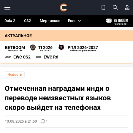
Dota 2
CS2
Мир танков
Еще
АКТУАЛЬНОЕ
BETBOOM
TI 2026
РПЛ 2026-2027
Реклама 18+
по Dota 2
таблица и расписание
EWC CS2
EWC R6
Новость
Отмеченная наградами инди о
переводе неизвестных языков
скоро выйдет на телефонах
13.08.2025 в 21:50
1