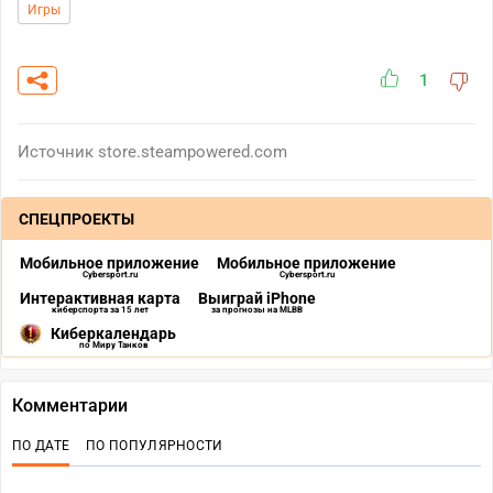
Игры
1
Источник
store.steampowered.com
СПЕЦПРОЕКТЫ
Мобильное приложение
Мобильное приложение
Cybersport.ru
Cybersport.ru
Интерактивная карта
Выиграй iPhone
киберспорта за 15 лет
за прогнозы на MLBB
Киберкалендарь
по Миру Танков
Комментарии
ПО ДАТЕ
ПО ПОПУЛЯРНОСТИ