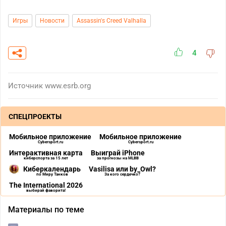
Игры
Новости
Assassin's Creed Valhalla
4
Источник
www.esrb.org
СПЕЦПРОЕКТЫ
Мобильное приложение
Мобильное приложение
Cybersport.ru
Cybersport.ru
Интерактивная карта
Выиграй iPhone
киберспорта за 15 лет
за прогнозы на MLBB
Киберкалендарь
Vasilisa или by_Owl?
по Миру Танков
За кого сердечко?
The International 2026
выбирай фаворита!
Материалы по теме