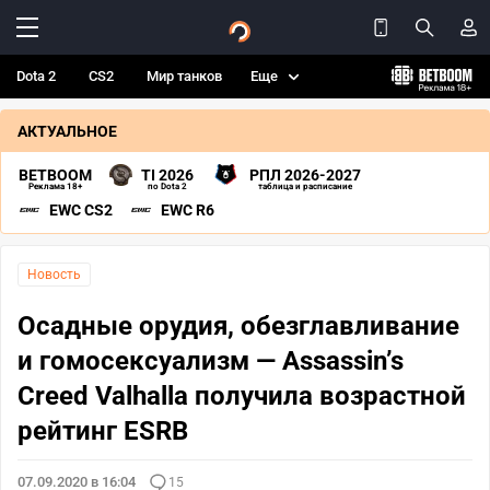
Dota 2
CS2
Мир танков
Еще
АКТУАЛЬНОЕ
BETBOOM
TI 2026
РПЛ 2026-2027
Реклама 18+
по Dota 2
таблица и расписание
EWC CS2
EWC R6
Новость
Осадные орудия, обезглавливание
и гомосексуализм — Assassin’s
Creed Valhalla получила возрастной
рейтинг ESRB
07.09.2020 в 16:04
15