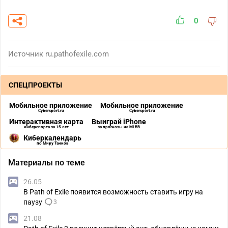
0
Источник
ru.pathofexile.com
СПЕЦПРОЕКТЫ
Мобильное приложение
Мобильное приложение
Cybersport.ru
Cybersport.ru
Интерактивная карта
Выиграй iPhone
киберспорта за 15 лет
за прогнозы на MLBB
Киберкалендарь
по Миру Танков
Материалы по теме
26.05
В Path of Exile появится возможность ставить игру на
паузу
3
21.08