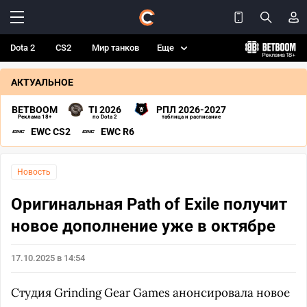
Dota 2
CS2
Мир танков
Еще
АКТУАЛЬНОЕ
BETBOOM
TI 2026
РПЛ 2026-2027
Реклама 18+
по Dota 2
таблица и расписание
EWC CS2
EWC R6
Новость
Оригинальная Path of Exile получит
новое дополнение уже в октябре
17.10.2025 в 14:54
Студия Grinding Gear Games анонсировала новое