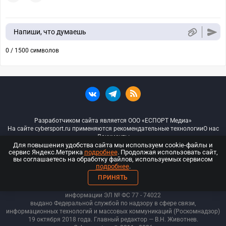
Напиши, что думаешь
0 / 1500 символов
Разработчиком сайта является ООО «ЕСПОРТ Медиа»
На сайте cybersport.ru применяются рекомендательные технологии
О нас
Документы
Для повышения удобства сайта мы используем cookie-файлы и
сервис Яндекс.Метрика
подробнее
. Продолжая использовать сайт,
© ООО «Киберспорт.ру» — Все права защищены
вы соглашаетесь на обработку файлов, используемых сервисом
подробнее
.
18+
ПРИНЯТЬ
ООО «Киберспорт.ру». Свидетельство о регистрации средств массовой
информации ЭЛ № ФС 77 - 74
022
выдано Федеральной службой по надзору в сфере связи,
информационных технологий и массовых коммуникаций (Роскомнадзор)
19 октября 2018 года. Главный редактор — В.Н. Животнев.