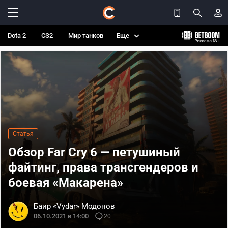
Dota 2
CS2
Мир танков
Еще
Статья
Обзор Far Cry 6 — петушиный
файтинг, права трансгендеров и
боевая «Макарена»
Баир «Vydar» Модонов
06.10.2021 в 14:00
20