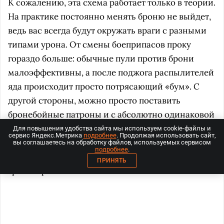
К сожалению, эта схема работает только в теории.
На практике постоянно менять броню не выйдет,
ведь вас всегда будут окружать враги с разными
типами урона. От смены боеприпасов проку
гораздо больше: обычные пули против брони
малоэффективны, а после поджога распылителей
яда происходит просто потрясающий «бум». С
другой стороны, можно просто поставить
бронебойные патроны и с абсолютно одинаковой
эффективностью ставить хедшоты любым
Для повышения удобства сайта мы используем cookie-файлы и
сервис Яндекс.Метрика
подробнее
. Продолжая использовать сайт,
противникам. Единственное — стоит обзавестись
вы соглашаетесь на обработку файлов, используемых сервисом
подробнее
.
гранатомётом и ЭМИ-гранатами для борьбы с
ПРИНЯТЬ
транспортом.