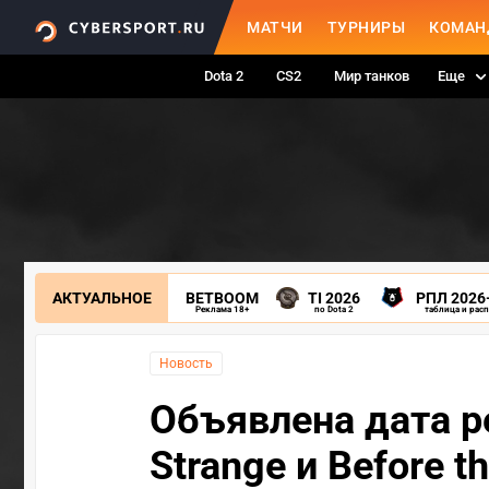
МАТЧИ
ТУРНИРЫ
КОМАН
Dota 2
CS2
Мир танков
Еще
АКТУАЛЬНОЕ
BETBOOM
TI 2026
РПЛ 2026
Реклама 18+
по Dota 2
таблица и рас
Новость
Объявлена дата ре
Strange и Before t