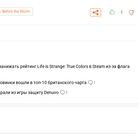
e: Before the Storm
1
нижать рейтинг Life is Strange: True Colors в Steam из‑за флага
е новинки вошли в топ-10 британского чарта
1
 убрали из игры защиту Denuvo
5
СКАЧАТЬ НА
СК
ОВАТЬ
ЗАБРАТЬ
ANDROID