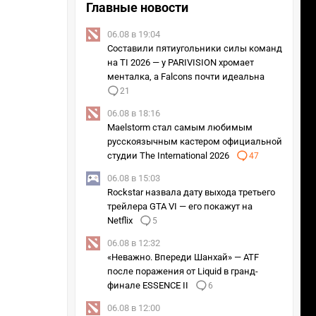
Главные новости
06.08 в 19:04
Составили пятиугольники силы команд
на TI 2026 — у PARIVISION хромает
менталка, а Falcons почти идеальна
21
06.08 в 18:16
Maelstorm стал самым любимым
русскоязычным кастером официальной
студии The International 2026
47
06.08 в 15:03
Rockstar назвала дату выхода третьего
трейлера GTA VI — его покажут на
Netflix
5
06.08 в 12:32
«Неважно. Впереди Шанхай» — ATF
после поражения от Liquid в гранд-
финале ESSENCE II
6
06.08 в 12:00