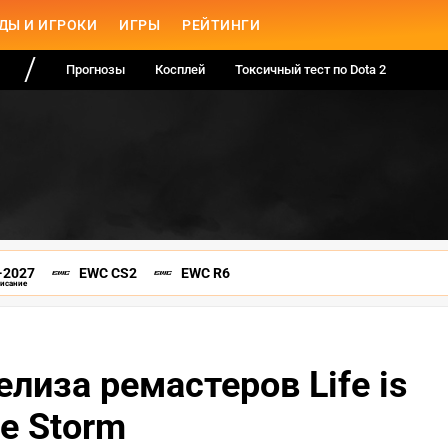
ДЫ И ИГРОКИ
ИГРЫ
РЕЙТИНГИ
Прогнозы
Косплей
Токсичный тест по Dota 2
-2027
EWC CS2
EWC R6
писание
лиза ремастеров Life is
he Storm