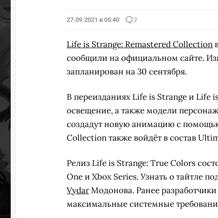
27.09.2021 в 05:40
2
Life is Strange: Remastered Collection
в
сообщили на официальном сайте. Из
запланирован на 30 сентября.
В переизданиях Life is Strange и Life 
освещение, а также модели персонаж
создадут новую анимацию с помощью з
Collection также войдёт в состав Ult
Релиз Life is Strange: True Colors сос
One и Xbox Series. Узнать о тайтле 
Vydar
Модонова. Ранее разработчик
максимальные системные требовани