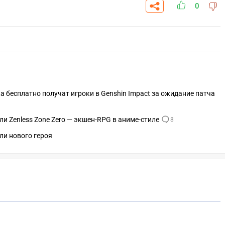
0
а бесплатно получат игроки в Genshin Impact за ожидание патча
и Zenless Zone Zero — экшен-RPG в аниме-стиле
8
ли нового героя
СКАЧАТЬ НА
СК
ОВАТЬ
ЗАБРАТЬ
ANDROID