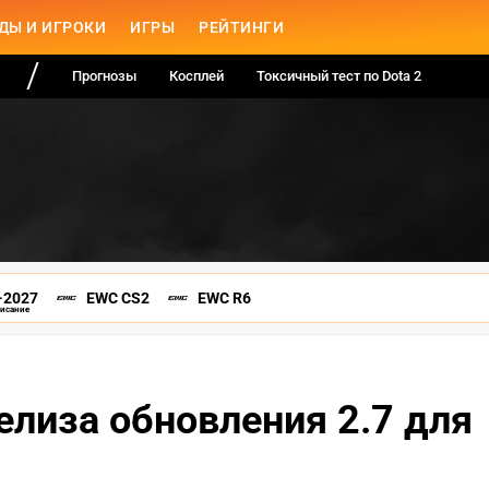
ДЫ И ИГРОКИ
ИГРЫ
РЕЙТИНГИ
Прогнозы
Косплей
Токсичный тест по Dota 2
-2027
EWC CS2
EWC R6
писание
елиза обновления 2.7 для