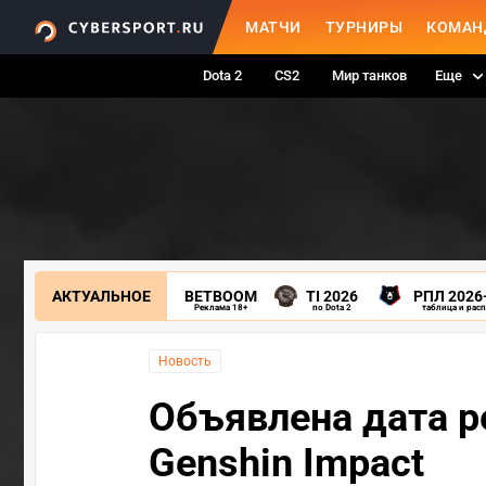
МАТЧИ
ТУРНИРЫ
КОМАН
Dota 2
CS2
Мир танков
Еще
АКТУАЛЬНОЕ
BETBOOM
TI 2026
РПЛ 2026
Реклама 18+
по Dota 2
таблица и рас
Новость
Объявлена дата р
Genshin Impact