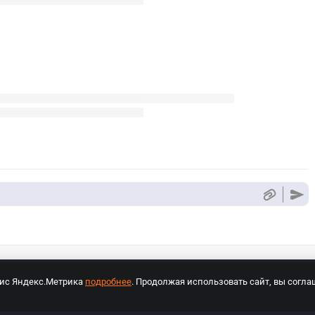
вис Яндекс.Метрика
подробнее
. Продолжая использовать сайт, вы согла
СПОРТ Медиа»
На сайте cybersport.ru применяются рекомендательные техноло