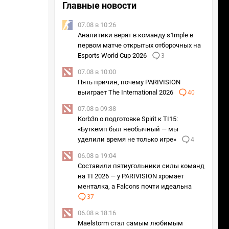
Главные новости
07.08 в 10:26
Аналитики верят в команду s1mple в
первом матче открытых отборочных на
Esports World Cup 2026
3
07.08 в 10:00
Пять причин, почему PARIVISION
выиграет The International 2026
40
07.08 в 09:38
Korb3n о подготовке Spirit к TI15:
«Буткемп был необычный — мы
уделили время не только игре»
4
06.08 в 19:04
Составили пятиугольники силы команд
на TI 2026 — у PARIVISION хромает
менталка, а Falcons почти идеальна
37
06.08 в 18:16
Maelstorm стал самым любимым