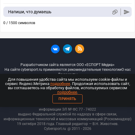
Напиши, что думаешь
0 / 1500 символов
Разработчиком сайта является ООО «ЕСПОРТ Медиа»
На сайте cybersport.ru применяются рекомендательные технологии
О нас
Документы
Для повышения удобства сайта мы используем cookie-файлы и
сервис Яндекс.Метрика
подробнее
. Продолжая использовать сайт,
© ООО «Киберспорт.ру» — Все права защищены
вы соглашаетесь на обработку файлов, используемых сервисом
подробнее
.
18+
ПРИНЯТЬ
ООО «Киберспорт.ру». Свидетельство о регистрации средств массовой
информации ЭЛ № ФС 77 - 74
022
выдано Федеральной службой по надзору в сфере связи,
информационных технологий и массовых коммуникаций (Роскомнадзор)
19 октября 2018 года. Главный редактор — В.Н. Животнев.
Cybersport.ru
@ 2011 - 2026