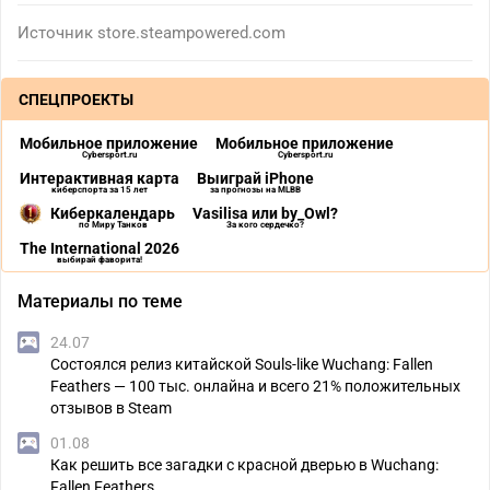
Источник
store.steampowered.com
СПЕЦПРОЕКТЫ
Мобильное приложение
Мобильное приложение
Cybersport.ru
Cybersport.ru
Интерактивная карта
Выиграй iPhone
киберспорта за 15 лет
за прогнозы на MLBB
Киберкалендарь
Vasilisa или by_Owl?
по Миру Танков
За кого сердечко?
The International 2026
выбирай фаворита!
Материалы по теме
24.07
Состоялся релиз китайской Souls-like Wuchang: Fallen
Feathers — 100 тыс. онлайна и всего 21% положительных
отзывов в Steam
01.08
Как решить все загадки с красной дверью в Wuchang:
Fallen Feathers