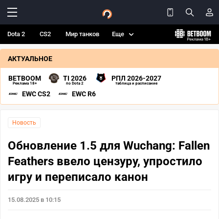
Dota 2
CS2
Мир танков
Еще
АКТУАЛЬНОЕ
BETBOOM
TI 2026
РПЛ 2026-2027
Реклама 18+
по Dota 2
таблица и расписание
EWC CS2
EWC R6
Новость
Обновление 1.5 для Wuchang: Fallen
Feathers ввело цензуру, упростило
игру и переписало канон
15.08.2025 в 10:15