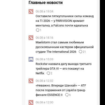
Главные новости
06.08 в 19:04
Составили пятиугольники силы команд
на TI 2026 — у PARIVISION хромает
менталка, а Falcons почти идеальна
1
06.08 в 18:16
Maelstorm стал самым любимым
русскоязычным кастером официальной
студии The International 2026
21
06.08 в 15:03
Rockstar назвала дату выхода третьего
трейлера GTA VI — его покажут на
Netflix
2
06.08 в 12:32
«Неважно. Впереди Шанхай» — ATF
после поражения от Liquid в гранд-
финале ESSENCE II
6
06.08 в 12:00