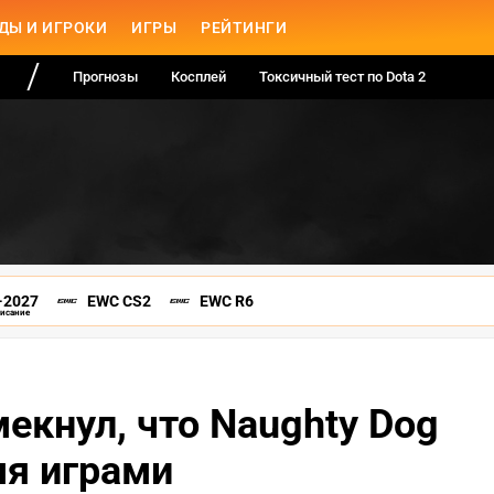
ДЫ И ИГРОКИ
ИГРЫ
РЕЙТИНГИ
Прогнозы
Косплей
Токсичный тест по Dota 2
-2027
EWC CS2
EWC R6
писание
екнул, что Naughty Dog
мя играми