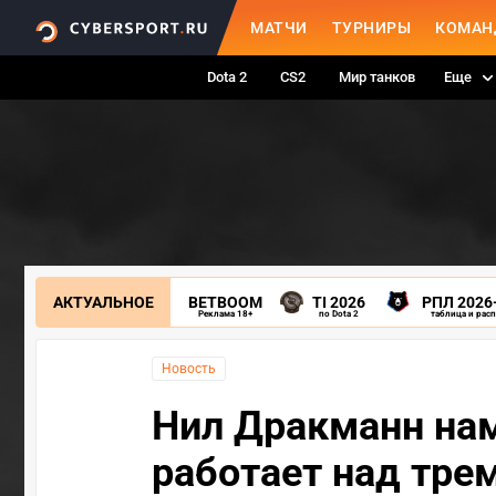
МАТЧИ
ТУРНИРЫ
КОМАН
Dota 2
CS2
Мир танков
Еще
АКТУАЛЬНОЕ
BETBOOM
TI 2026
РПЛ 2026
Реклама 18+
по Dota 2
таблица и рас
Новость
Нил Дракманн нам
работает над тре