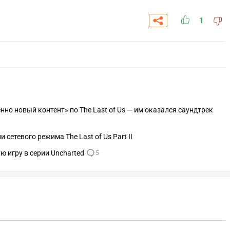
1
но новый контент» по The Last of Us — им оказался саундтрек
 сетевого режима The Last of Us Part II
ю игру в серии Uncharted
5
СКАЧАТЬ НА
СК
ОВАТЬ
ЗАБРАТЬ
ANDROID