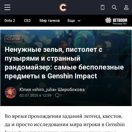
Dota 2
CS2
Мир танков
Еще
Статья
Ненужные зелья, пистолет с
пузырями и странный
рандомайзер: самые бесполезные
предметы в Genshin Impact
Юлия «shiro_julia» Широбокова
02.07.2025 в 12:59
1
Во время прохождения заданий легенд, квестов,
да и просто исследования мира игроки в Genshin