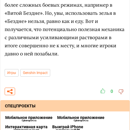
более сложных боевых режимах, например в
«Витой Бездне». Но, увы, использовать зелья в
«Бездне» нельзя, равно как и еду. Вот и
получается, что потенциально полезная механика
с различными усиливающими растворами в
итоге совершенно не к месту, и многие игроки
давно о ней позабыли.
Игры
Genshin Impact
0
СПЕЦПРОЕКТЫ
Мобильное приложение
Мобильное приложение
Cybersport.ru
Cybersport.ru
Интерактивная карта
Выиграй iPhone
киберспорта за 15 лет
за прогнозы на MLBB