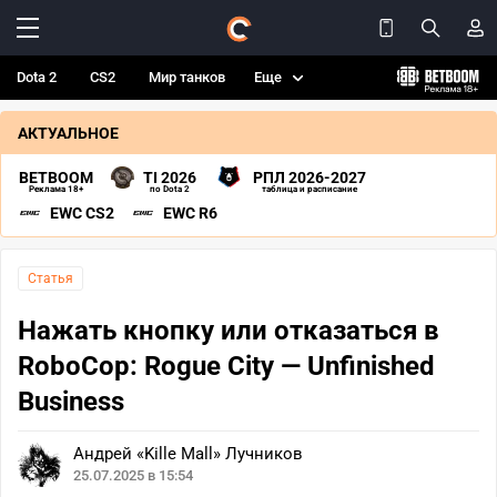
Dota 2
CS2
Мир танков
Еще
АКТУАЛЬНОЕ
BETBOOM
TI 2026
РПЛ 2026-2027
Реклама 18+
по Dota 2
таблица и расписание
EWC CS2
EWC R6
Статья
Нажать кнопку или отказаться в
RoboCop: Rogue City — Unfinished
Business
Андрей «Kille Mall» Лучников
25.07.2025 в 15:54