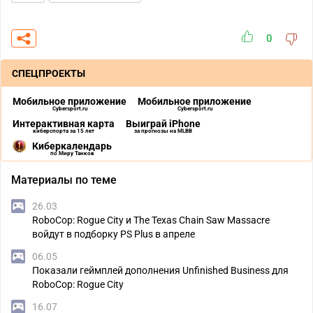
0
СПЕЦПРОЕКТЫ
Мобильное приложение
Мобильное приложение
Cybersport.ru
Cybersport.ru
Интерактивная карта
Выиграй iPhone
киберспорта за 15 лет
за прогнозы на MLBB
Киберкалендарь
по Миру Танков
Материалы по теме
26.03
RoboCop: Rogue City и The Texas Chain Saw Massacre
войдут в подборку PS Plus в апреле
06.05
Показали геймплей дополнения Unfinished Business для
RoboCop: Rogue City
16.07