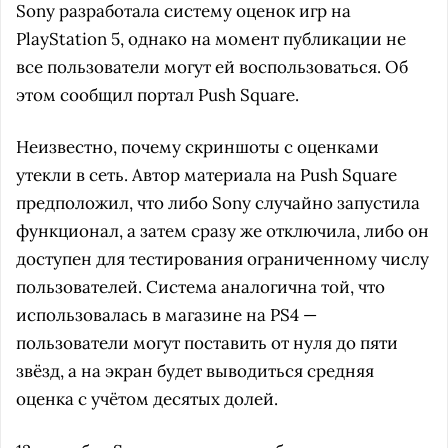
Sony разработала систему оценок игр на
PlayStation 5, однако на момент публикации не
все пользователи могут ей воспользоваться. Об
этом сообщил портал Push Square.
Неизвестно, почему скриншоты с оценками
утекли в сеть. Автор материала на Push Square
предположил, что либо Sony случайно запустила
функционал, а затем сразу же отключила, либо он
доступен для тестирования ограниченному числу
пользователей. Система аналогична той, что
использовалась в магазине на PS4 —
пользователи могут поставить от нуля до пяти
звёзд, а на экран будет выводиться средняя
оценка с учётом десятых долей.