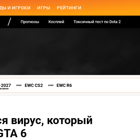
ДЫ И ИГРОКИ
ИГРЫ
РЕЙТИНГИ
Прогнозы
Косплей
Токсичный тест по Dota 2
-2027
EWC CS2
EWC R6
писание
я вирус, который
GTA 6