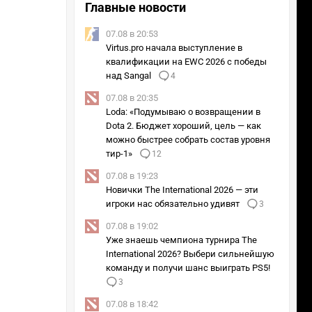
Главные новости
07.08 в 20:53
Virtus.pro начала выступление в
квалификации на EWC 2026 с победы
над Sangal
4
07.08 в 20:35
Loda: «Подумываю о возвращении в
Dota 2. Бюджет хороший, цель — как
можно быстрее собрать состав уровня
тир-1»
12
07.08 в 19:23
Новички The International 2026 — эти
игроки нас обязательно удивят
3
07.08 в 19:02
Уже знаешь чемпиона турнира The
International 2026? Выбери сильнейшую
команду и получи шанс выиграть PS5!
3
07.08 в 18:42