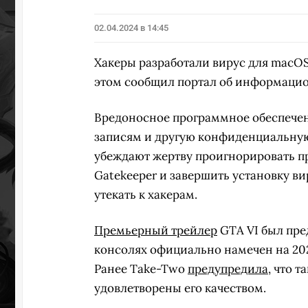
02.04.2024 в 14:45
Хакеры разработали вирус для macO
этом сообщил портал об информацио
Вредоносное программное обеспечени
записям и другую конфиденциальн
убеждают жертву проигнорировать 
Gatekeeper и завершить установку в
утекать к хакерам.
Премьерный трейлер
GTA VI был пред
консолях официально намечен на 202
Ранее Take-Two
предупредила
, что т
удовлетворены его качеством.