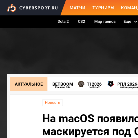
МАТЧИ
ТУРНИРЫ
КОМАН
Dota 2
CS2
Мир танков
Еще
АКТУАЛЬНОЕ
BETBOOM
TI 2026
РПЛ 2026
Реклама 18+
по Dota 2
таблица и рас
Новость
На macOS появилс
маскируется под 