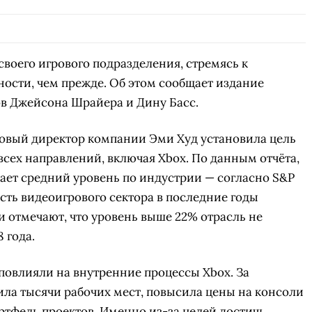
своего игрового подразделения, стремясь к
ости, чем прежде. Об этом сообщает издание
ов Джейсона Шрайера и Дину Басс.
овый директор компании Эми Худ установила цель
всех направлений, включая Xbox. По данным отчёта,
ает средний уровень по индустрии — согласно S&P
ость видеоигрового сектора в последние годы
и отмечают, что уровень выше 22% отрасль не
 года.
овлияли на внутренние процессы Xbox. За
ила тысячи рабочих мест, повысила цены на консоли
ртфель проектов. Именно из-за целей достичь