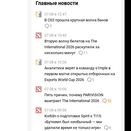
Главные новости
07.08 в 12:47
В CS2 прошла крупная волна банов
5
07.08 в 10:43
Вторую волну билетов на The
International 2026 раскупили за
несколько минут
11
07.08 в 10:26
Аналитики верят в команду s1mple в
первом матче открытых отборочных на
Esports World Cup 2026
5
07.08 в 10:00
Пять причин, почему PARIVISION
выиграет The International 2026
52
07.08 в 09:38
Korb3n о подготовке Spirit к TI15:
«Буткемп был необычный — мы
уделили время не только игре»
9