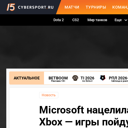
МАТЧИ
ТУРНИРЫ
КОМАН
Dota 2
CS2
Мир танков
Еще
АКТУАЛЬНОЕ
BETBOOM
TI 2026
РПЛ 2026
Реклама 18+
по Dota 2
таблица и рас
Новость
Microsoft нацели
Xbox — игры пойд