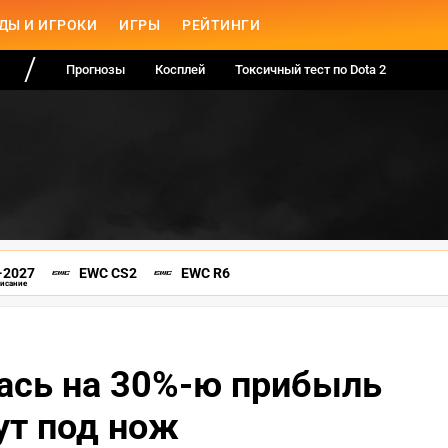
ДЫ И ИГРОКИ
ИГРЫ
РЕЙТИНГИ
Прогнозы
Косплей
Токсичный тест по Dota 2
-2027
EWC CS2
EWC R6
писание
лась на 30%-ю прибыль
ут под нож