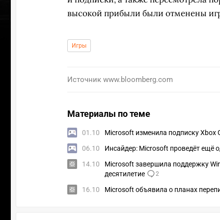
высокой прибыли были отменены игры 
Игры
Источник
www.bloomberg.com
Материалы по теме
01.10
Microsoft изменила подписку Xbox 
06.10
Инсайдер: Microsoft проведёт ещё
14.10
Microsoft завершила поддержку Wi
десятилетие
2
16.10
Microsoft объявила о планах пере