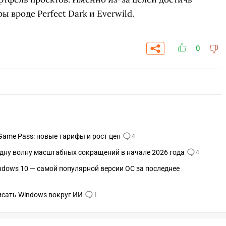
вроде Perfect Dark и Everwild.
0
Game Pass: новые тарифы и рост цен
4
 одну волну масштабных сокращений в начале 2026 года
4
ndows 10 — самой популярной версии ОС за последнее
СК
УЧАСТВОВАТЬ
ЗАБРАТЬ
A
писать Windows вокруг ИИ
1