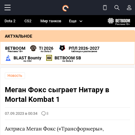
Dota 2
CS2
Мир танков
Еще
АКТУАЛЬНОЕ
BETBOOM
TI 2026
РПЛ 2026-2027
Реклама 18+
по Dota 2
таблица и расписание
BLAST Bounty
BETBOOM SB
по CS2
по Dota 2
Новость
Меган Фокс сыграет Нитару в
Mortal Kombat 1
07.09.2023 в 00:34
8
Актриса Меган Фокс («Трансформеры»,