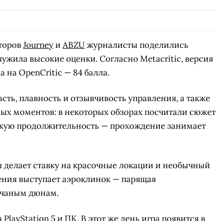
торов
Journey
и
ABZU
журналисты поделились
жила высокие оценки. Согласно Metacritic, версия
 а на OpenCritic — 84 балла.
ть, плавность и отзывчивость управления, а также
ых моментов: в некоторых обзорах посчитали сюжет
ткую продолжительность — прохождение занимает
л делает ставку на красочные локации и необычный
ения выступает аэроклинок — парящая
есчаным дюнам.
 PlayStation 5 и ПК. В этот же день игра появится в