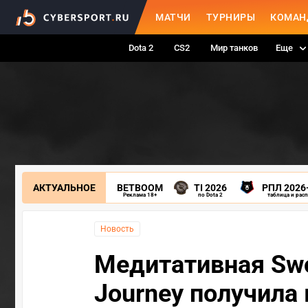
МАТЧИ
ТУРНИРЫ
КОМАН
Dota 2
CS2
Мир танков
Еще
АКТУАЛЬНОЕ
BETBOOM
TI 2026
РПЛ 2026
Реклама 18+
по Dota 2
таблица и рас
Новость
Медитативная Swor
Journey получила