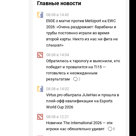
Главные новости
08.08 в 14:42
EliGE о матче против Metizport на EWC
2026: «Очень раздражает: барабаны и
трубы постоянно играли во время
второй карты. Никто из нас ни фига не
слышал»
08.08 в 14:04
Обратились к тарологу и выяснили, кто
победит и провалится на TI15 —
готовьтесь к неожиданным
результатам
2
08.08 в 14:02
Virtus.pro обыграла JiJieHao и прошла в
плей-офф квалификации на Esports
World Cup 2026
08.08 в 12:21
Новички The International 2026 — эти
игроки нас обязательно удивят
8