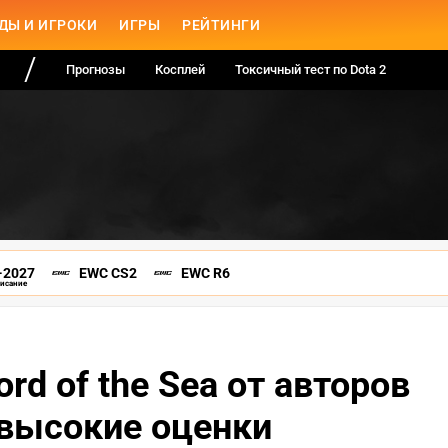
ДЫ И ИГРОКИ
ИГРЫ
РЕЙТИНГИ
Прогнозы
Косплей
Токсичный тест по Dota 2
-2027
EWC CS2
EWC R6
писание
d of the Sea от авторов
 высокие оценки