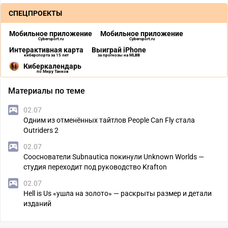
СПЕЦПРОЕКТЫ
Мобильное приложение
Мобильное приложение
Cybersport.ru
Cybersport.ru
Интерактивная карта
Выиграй iPhone
киберспорта за 15 лет
за прогнозы на MLBB
Киберкалендарь
по Миру Танков
Материалы по теме
02.07
Одним из отменённых тайтлов People Can Fly стала
Outriders 2
02.07
Сооснователи Subnautica покинули Unknown Worlds —
студия переходит под руководство Krafton
02.07
Hell is Us «ушла на золото» — раскрыты размер и детали
изданий