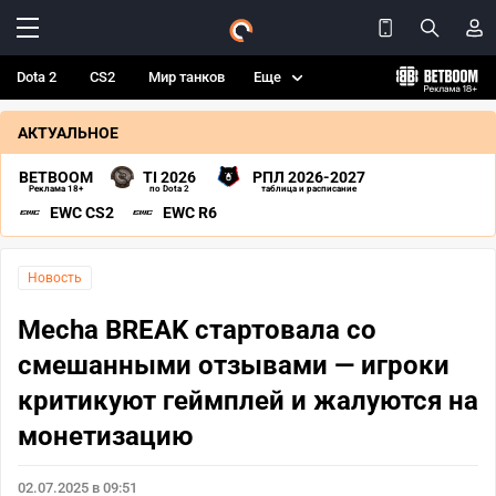
Dota 2
CS2
Мир танков
Еще
АКТУАЛЬНОЕ
BETBOOM
TI 2026
РПЛ 2026-2027
Реклама 18+
по Dota 2
таблица и расписание
EWC CS2
EWC R6
Новость
Mecha BREAK стартовала со
смешанными отзывами — игроки
критикуют геймплей и жалуются на
монетизацию
02.07.2025 в 09:51