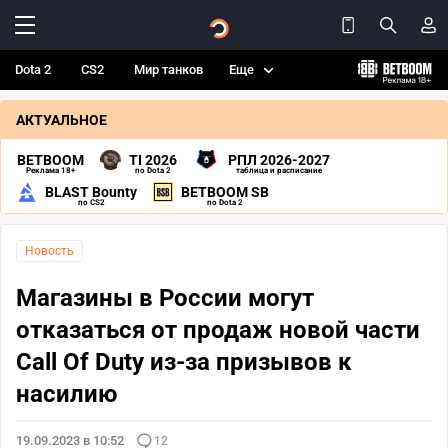
Dota 2
CS2
Мир танков
Еще
АКТУАЛЬНОЕ
BETBOOM
TI 2026
РПЛ 2026-2027
Реклама 18+
по Dota 2
таблица и расписание
BLAST Bounty
BETBOOM SB
по CS2
по Dota 2
Новость
Магазины в России могут
отказаться от продаж новой части
Call Of Duty из-за призывов к
насилию
19.09.2023 в 10:52
12