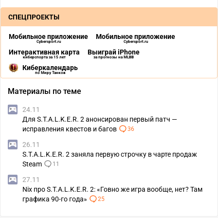
СПЕЦПРОЕКТЫ
Мобильное приложение
Мобильное приложение
Cybersport.ru
Cybersport.ru
Интерактивная карта
Выиграй iPhone
киберспорта за 15 лет
за прогнозы на MLBB
Киберкалендарь
по Миру Танков
Материалы по теме
24.11
Для S.T.A.L.K.E.R. 2 анонсирован первый патч —
исправления квестов и багов
36
26.11
S.T.A.L.K.E.R. 2 заняла первую строчку в чарте продаж
Steam
11
27.11
Nix про S.T.A.L.K.E.R. 2: «Говно же игра вообще, нет? Там
графика 90-го года»
25