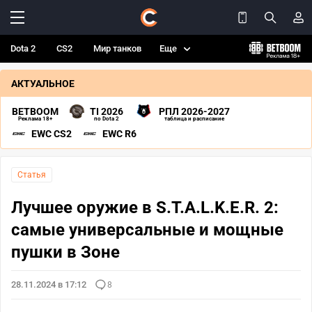
Dota 2
CS2
Мир танков
Еще
АКТУАЛЬНОЕ
BETBOOM
TI 2026
РПЛ 2026-2027
Реклама 18+
по Dota 2
таблица и расписание
EWC CS2
EWC R6
Статья
Лучшее оружие в S.T.A.L.K.E.R. 2:
самые универсальные и мощные
пушки в Зоне
28.11.2024 в 17:12
8