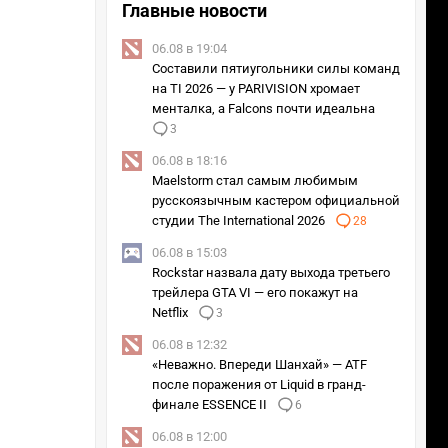
Главные новости
06.08 в 19:04
Составили пятиугольники силы команд
на TI 2026 — у PARIVISION хромает
менталка, а Falcons почти идеальна
3
06.08 в 18:16
Maelstorm стал самым любимым
русскоязычным кастером официальной
студии The International 2026
28
06.08 в 15:03
Rockstar назвала дату выхода третьего
трейлера GTA VI — его покажут на
Netflix
3
06.08 в 12:32
«Неважно. Впереди Шанхай» — ATF
после поражения от Liquid в гранд-
финале ESSENCE II
6
06.08 в 12:00