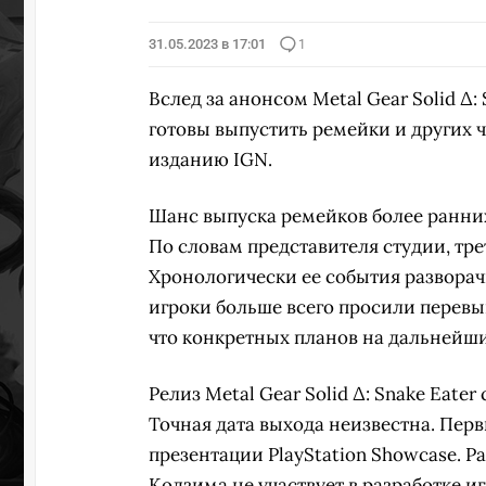
31.05.2023 в 17:01
1
Вслед за анонсом Metal Gear Solid Δ:
готовы выпустить ремейки и других ч
изданию IGN.
Шанс выпуска ремейков более ранних
По словам представителя студии, тре
Хронологически ее события разворач
игроки больше всего просили перевы
что конкретных планов на дальнейши
Релиз Metal Gear Solid Δ: Snake Eater
Точная дата выхода неизвестна. Пер
презентации PlayStation Showcase. Ра
Кодзима
не участвует
в разработке иг