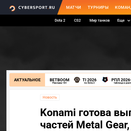
МАТЧИ
ТУРНИРЫ
КОМАН
Dota 2
CS2
Мир танков
Еще
АКТУАЛЬНОЕ
BETBOOM
TI 2026
РПЛ 2026
Реклама 18+
по Dota 2
таблица и рас
Новость
Konami готова вы
частей Metal Gear,