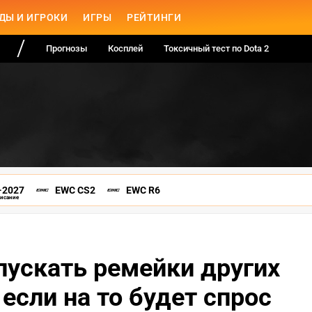
ДЫ И ИГРОКИ
ИГРЫ
РЕЙТИНГИ
Прогнозы
Косплей
Токсичный тест по Dota 2
-2027
EWC CS2
EWC R6
писание
пускать ремейки других
 если на то будет спрос