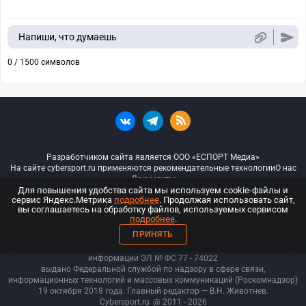
Напиши, что думаешь
0 / 1500 символов
Разработчиком сайта является ООО «ЕСПОРТ Медиа»
На сайте cybersport.ru применяются рекомендательные технологии
О нас
Документы
Для повышения удобства сайта мы используем cookie-файлы и
сервис Яндекс.Метрика
подробнее
. Продолжая использовать сайт,
© ООО «Киберспорт.ру» — Все права защищены
вы соглашаетесь на обработку файлов, используемых сервисом
подробнее
.
18+
ПРИНЯТЬ
ООО «Киберспорт.ру». Свидетельство о регистрации средств массовой
информации ЭЛ № ФС 77 - 74
022
выдано Федеральной службой по надзору в сфере связи,
информационных технологий и массовых коммуникаций (Роскомнадзор)
19 октября 2018 года. Главный редактор — В.Н. Животнев.
Cybersport.ru
@ 2011 - 2026