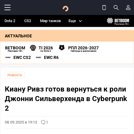
Dota 2
CS2
Мир танков
Еще
АКТУАЛЬНОЕ
BETBOOM
TI 2026
РПЛ 2026-2027
Реклама 18+
по Dota 2
таблица и расписание
EWC CS2
EWC R6
Новость
Киану Ривз готов вернуться к роли
Джонни Сильверхенда в Cyberpunk
2
08.09.2025 в 19:13
5