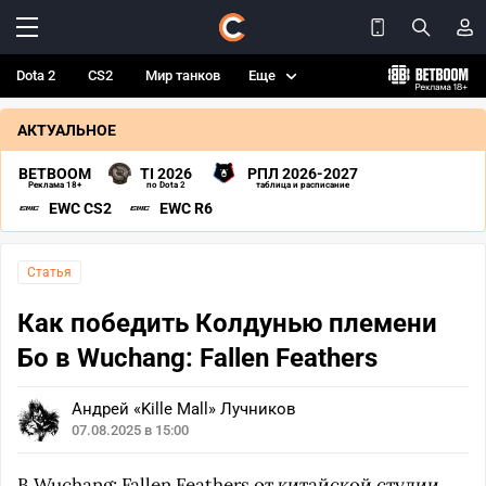
Dota 2
CS2
Мир танков
Еще
АКТУАЛЬНОЕ
BETBOOM
TI 2026
РПЛ 2026-2027
Реклама 18+
по Dota 2
таблица и расписание
EWC CS2
EWC R6
Статья
Как победить Колдунью племени
Бо в Wuchang: Fallen Feathers
Андрей «Kille Mall» Лучников
07.08.2025 в 15:00
В
Wuchang: Fallen Feathers
от китайской студии