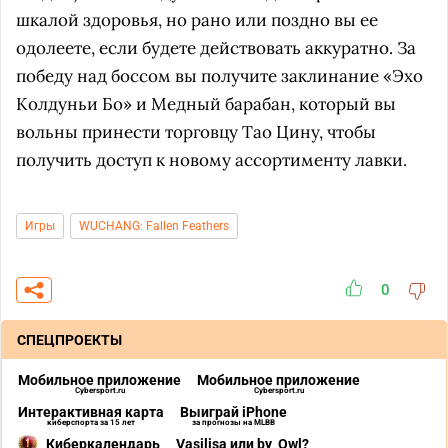
шкалой здоровья, но рано или поздно вы ее
одолеете, если будете действовать аккуратно. За
победу над боссом вы получите заклинание «Эхо
Колдуньи Бо» и Медный барабан, который вы
вольны принести торговцу Тао Цину, чтобы
получить доступ к новому ассортименту лавки.
Игры
WUCHANG: Fallen Feathers
0
СПЕЦПРОЕКТЫ
Мобильное приложение
Мобильное приложение
Cybersport.ru
Cybersport.ru
Интерактивная карта
Выиграй iPhone
киберспорта за 15 лет
за прогнозы на MLBB
Киберкалендарь
Vasilisa или by_Owl?