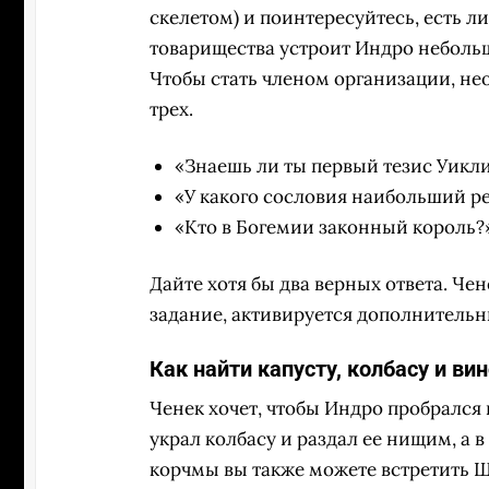
скелетом) и поинтересуйтесь, есть ли
товарищества устроит Индро небольш
Чтобы стать членом организации, не
трех.
«Знаешь ли ты первый тезис Уикл
«У какого сословия наибольший р
«Кто в Богемии законный король?»
Дайте хотя бы два верных ответа. Че
задание, активируется дополнительн
Как найти капусту, колбасу и ви
Ченек хочет, чтобы Индро пробрался 
украл колбасу и раздал ее нищим, а 
корчмы вы также можете встретить Ш