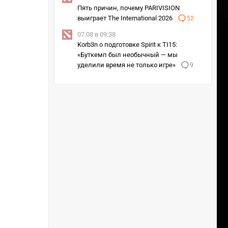
Пять причин, почему PARIVISION
выиграет The International 2026
52
07.08 в 09:38
Korb3n о подготовке Spirit к TI15:
«Буткемп был необычный — мы
уделили время не только игре»
9