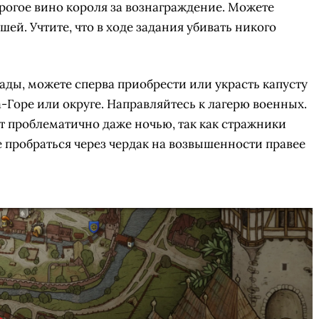
орогое вино короля за вознаграждение. Можете
шей. Учтите, что в ходе задания убивать никого
рады, можете сперва приобрести или украсть капусту
-Горе или округе. Направляйтесь к лагерю военных.
т проблематично даже ночью, так как стражники
е пробраться через чердак на возвышенности правее