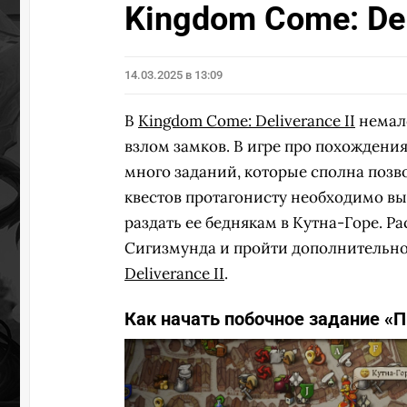
Kingdom Come: Del
УЧАСТВ
14.03.2025 в 13:09
В
Kingdom Come: Deliverance II
немало
взлом замков. В игре про похождени
много заданий, которые сполна позв
квестов протагонисту необходимо вы
раздать ее беднякам в Кутна-Горе. Ра
Сигизмунда и пройти дополнительно
Deliverance II
.
Как начать побочное задание «