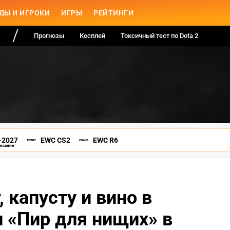
ДЫ И ИГРОКИ
ИГРЫ
РЕЙТИНГИ
Прогнозы
Косплей
Токсичный тест по Dota 2
-2027
EWC CS2
EWC R6
писание
, капусту и вино в
 «Пир для нищих» в