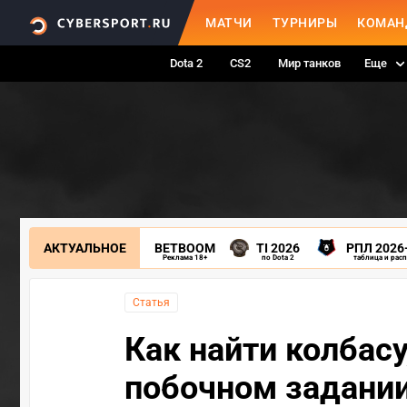
МАТЧИ
ТУРНИРЫ
КОМАН
Dota 2
CS2
Мир танков
Еще
АКТУАЛЬНОЕ
BETBOOM
TI 2026
РПЛ 2026
Реклама 18+
по Dota 2
таблица и рас
Статья
Как найти колбасу
побочном задании