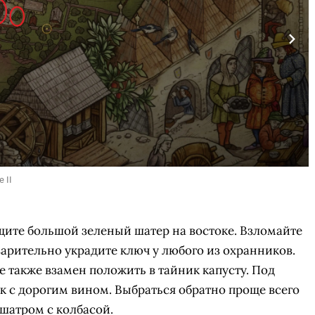
 II
щите большой зеленый шатер на востоке. Взломайте
арительно украдите ключ у любого из охранников.
е также взамен положить в тайник капусту. Под
к с дорогим вином. Выбраться обратно проще всего
 шатром с колбасой.