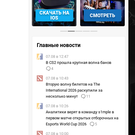
АЧАТЬ НА
СМОТРЕТЬ
УЧАСТВОВАТЬ
IOS
Главные новости
07.08 в 12:47
В CS2 прошла крупная волна банов
4
07.08 в 10:43
Вторую волну билетов на The
International 2026 раскупили за
несколько минут
11
07.08 в 10:26
Аналитики верят в команду s1mple в
первом матче открытых отборочных на
Esports World Cup 2026
5
07.08 в 10:00