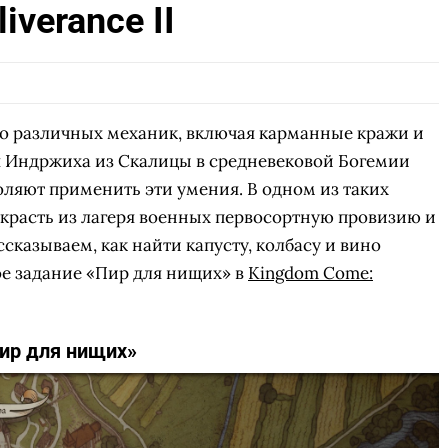
iverance II
СКАЧАТЬ НА
СК
ОВАТЬ
ЗАБРАТЬ
ANDROID
 различных механик, включая карманные кражи и
я Индржиха из Скалицы в средневековой Богемии
оляют применить эти умения. В одном из таких
красть из лагеря военных первосортную провизию и
ссказываем, как найти капусту, колбасу и вино
е задание «Пир для нищих» в
Kingdom Come:
Пир для нищих»