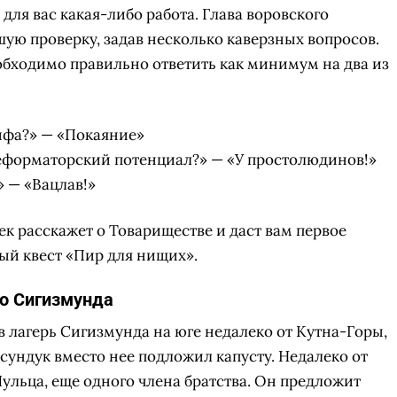
 для вас какая-либо работа. Глава воровского
ую проверку, задав несколько каверзных вопросов.
обходимо правильно ответить как минимум на два из
ифа?» — «Покаяние»
еформаторский потенциал?» — «У простолюдинов!»
 — «Вацлав!»
нек расскажет о Товариществе и даст вам первое
ый квест «Пир для нищих».
но Сигизмунда
в лагерь Сигизмунда на юге недалеко от Кутна-Горы,
в сундук вместо нее подложил капусту. Недалеко от
ульца, еще одного члена братства. Он предложит