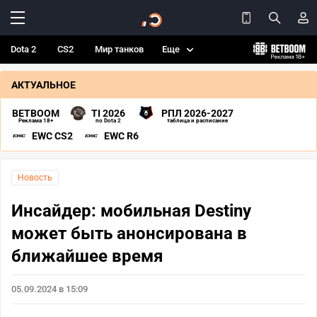
Dota 2
CS2
Мир танков
Еще
АКТУАЛЬНОЕ
BETBOOM
TI 2026
РПЛ 2026-2027
Реклама 18+
по Dota 2
таблица и расписание
EWC CS2
EWC R6
Новость
Инсайдер: мобильная Destiny
может быть анонсирована в
ближайшее время
05.09.2024 в 15:09