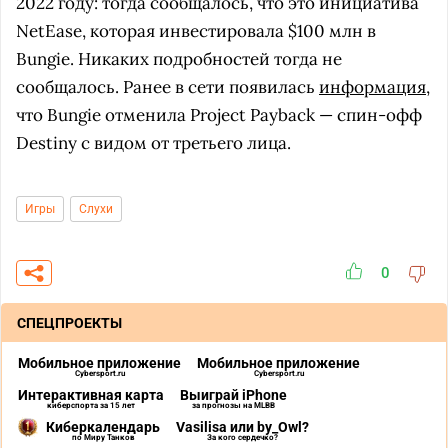
2022 году: тогда сообщалось, что это инициатива
NetEase, которая инвестировала $100 млн в
Bungie. Никаких подробностей тогда не
сообщалось. Ранее в сети появилась
информация
,
что Bungie отменила Project Payback — спин-офф
Destiny с видом от третьего лица.
Игры
Слухи
0
СПЕЦПРОЕКТЫ
Мобильное приложение
Мобильное приложение
Cybersport.ru
Cybersport.ru
Интерактивная карта
Выиграй iPhone
киберспорта за 15 лет
за прогнозы на MLBB
Киберкалендарь
Vasilisa или by_Owl?
по Миру Танков
За кого сердечко?