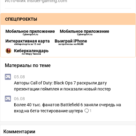
Источник
insider-gaming.com
СПЕЦПРОЕКТЫ
Мобильное приложение
Мобильное приложение
Cybersport.ru
Cybersport.ru
Интерактивная карта
Выиграй iPhone
киберспорта за 15 лет
за прогнозы на MLBB
Киберкалендарь
по Миру Танков
Материалы по теме
05.08
Авторы Call of Duty: Black Ops 7 раскрыли дату
презентации геймплея и показали новый постер
06.08
Более 40 тыс. фанатов Battlefield 6 заняли очередь на
вход на бета-тестирование шутера
1
Комментарии