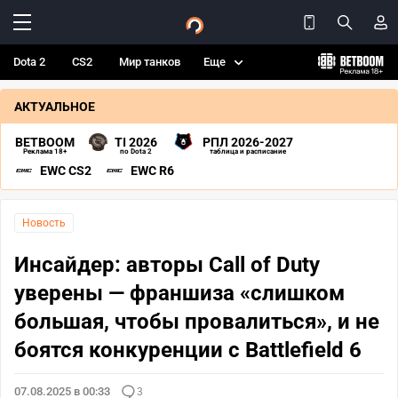
Dota 2
CS2
Мир танков
Еще
АКТУАЛЬНОЕ
BETBOOM
TI 2026
РПЛ 2026-2027
Реклама 18+
по Dota 2
таблица и расписание
EWC CS2
EWC R6
Новость
Инсайдер: авторы Call of Duty
уверены — франшиза «слишком
большая, чтобы провалиться», и не
боятся конкуренции с Battlefield 6
07.08.2025 в 00:33
3