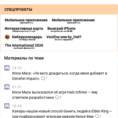
СПЕЦПРОЕКТЫ
Мобильное приложение
Мобильное приложение
Cybersport.ru
Cybersport.ru
Интерактивная карта
Выиграй iPhone
киберспорта за 15 лет
за прогнозы на MLBB
Киберкалендарь
Vasilisa или by_Owl?
по Миру Танков
За кого сердечко?
The International 2026
выбирай фаворита!
Материалы по теме
14.10
Илон Маск: «Не могу дождаться, когда меня добавят в
Genshin Impact»
7
31.01
Илон Маск высказался об игре Halo Infinite — ему
ответили разработчики
9
18.04
Хакеры нашли новый способ банить людей в Elden Ring —
они подбрасывают игрокам нижнее белье Фии
2