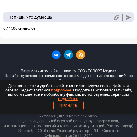
Напиши, что думаешь
0 / 1500 символов
Разработчиком сайта является ООО «ЕСПОРТ Медиа»
На сайте cybersport.ru применяются рекомендательные технологии
О нас
Документы
Для повышения удобства сайта мы используем cookie-файлы и
сервис Яндекс.Метрика
подробнее
. Продолжая использовать сайт,
© ООО «Киберспорт.ру» — Все права защищены
вы соглашаетесь на обработку файлов, используемых сервисом
подробнее
.
18+
ПРИНЯТЬ
ООО «Киберспорт.ру». Свидетельство о регистрации средств массовой
информации ЭЛ № ФС 77 - 74
022
выдано Федеральной службой по надзору в сфере связи,
информационных технологий и массовых коммуникаций (Роскомнадзор)
19 октября 2018 года. Главный редактор — В.Н. Животнев.
Cybersport.ru
@ 2011 - 2026