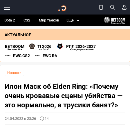
Dota 2
CS2
Мир танков
Еще
АКТУАЛЬНОЕ
BETBOOM
TI 2026
РПЛ 2026-2027
Реклама 18+
по Dota 2
таблица и расписание
EWC CS2
EWC R6
Новость
Илон Маск об Elden Ring: «Почему
очень кровавые сцены убийства —
это нормально, а трусики банят?»
24.04.2022 в 23:26
14